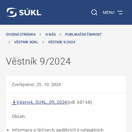
 NA HLAVNÍ OBSAH
Vyhledávání na web
MENU
ÚVODNÍ STRÁNKA
O NÁS
PUBLIKAČNÍ ČINNOST
VĚSTNÍK SÚKL
VĚSTNÍK 9/2024
Věstník 9/2024
Zveřejněno: 25. 10. 2024
Věstnik_SUKL_09_2024
(pdf, 687 kB)
Obsah:
Informace o léčivech, padělcích a nelegálních