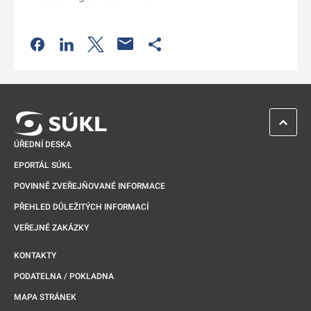
Odkaz se otevře na nové kartě
Odkaz se otevře na nové kartě
Odkaz se otevře na nové kartě
Odkaz se otevře na nové kartě
ZPĚT 
ÚŘEDNÍ DESKA
EPORTÁL SÚKL
POVINNĚ ZVEŘEJŇOVANÉ INFORMACE
PŘEHLED DŮLEŽITÝCH INFORMACÍ
VEŘEJNÉ ZAKÁZKY
KONTAKTY
PODATELNA / POKLADNA
MAPA STRÁNEK