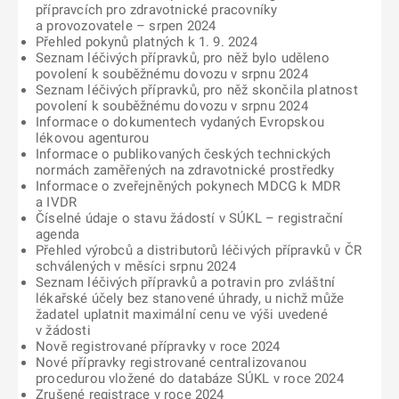
přípravcích pro zdravotnické pracovníky
a provozovatele – srpen 2024
Přehled pokynů platných k 1. 9. 2024
Seznam léčivých přípravků, pro něž bylo uděleno
povolení k souběžnému dovozu v srpnu 2024
Seznam léčivých přípravků, pro něž skončila platnost
povolení k souběžnému dovozu v srpnu 2024
Informace o dokumentech vydaných Evropskou
lékovou agenturou
Informace o publikovaných českých technických
normách zaměřených na zdravotnické prostředky
Informace o zveřejněných pokynech MDCG k MDR
a IVDR
Číselné údaje o stavu žádostí v SÚKL – registrační
agenda
Přehled výrobců a distributorů léčivých přípravků v ČR
schválených v měsíci srpnu 2024
Seznam léčivých přípravků a potravin pro zvláštní
lékařské účely bez stanovené úhrady, u nichž může
žadatel uplatnit maximální cenu ve výši uvedené
v žádosti
Nově registrované přípravky v roce 2024
Nové přípravky registrované centralizovanou
procedurou vložené do databáze SÚKL v roce 2024
Zrušené registrace v roce 2024