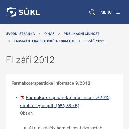
 NA HLAVNÍ OBSAH
Vyhledávání na web
MENU
ÚVODNÍ STRÁNKA
O NÁS
PUBLIKAČNÍ ČINNOST
FARMAKOTERAPEUTICKÉ INFORMACE
FI ZÁŘÍ 2012
FI září 2012
Farmakoterapeutické informace 9/2012
Farmakoterapeutické informace 9/2012,
soubor typu pdf, (686,38 kB)
|
Obsah:
Akutní záněty horních cest dýchacích