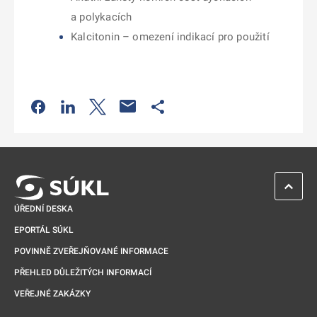
a polykacích
Kalcitonin – omezení indikací pro použití
Odkaz se otevře na nové kartě
Odkaz se otevře na nové kartě
Odkaz se otevře na nové kartě
Odkaz se otevře na nové kartě
ZPĚT 
ÚŘEDNÍ DESKA
EPORTÁL SÚKL
POVINNĚ ZVEŘEJŇOVANÉ INFORMACE
PŘEHLED DŮLEŽITÝCH INFORMACÍ
VEŘEJNÉ ZAKÁZKY