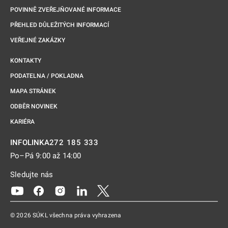
POVINNĚ ZVEŘEJŇOVANÉ INFORMACE
PŘEHLED DŮLEŽITÝCH INFORMACÍ
VEŘEJNÉ ZAKÁZKY
KONTAKTY
PODATELNA / POKLADNA
MAPA STRÁNEK
ODBĚR NOVINEK
KARIÉRA
272 185 333
INFOLINKA
Po–Pá 9:00 až 14:00
Sledujte nás
Odkaz se otevře na nové kartě
Odkaz se otevře na nové kartě
Odkaz se otevře na nové kartě
Odkaz se otevře na nové kartě
Odkaz se otevře na nové kartě
© 2026 SÚKL všechna práva vyhrazena