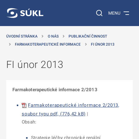
 NA HLAVNÍ OBSAH
Vyhledávání na web
MENU
ÚVODNÍ STRÁNKA
O NÁS
PUBLIKAČNÍ ČINNOST
FARMAKOTERAPEUTICKÉ INFORMACE
FI ÚNOR 2013
FI únor 2013
Farmakoterapeutické informace 2/2013
Farmakoterapeutické informace 2/2013,
soubor typu pdf, (776,42 kB)
|
Obsah:
Strategie léčby chronické renální