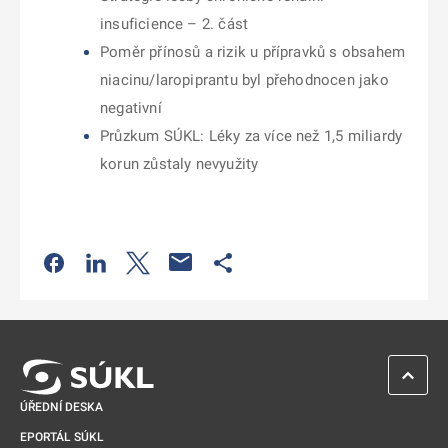
insuficience – 2. část
Poměr přínosů a rizik u přípravků s obsahem
niacinu/laropiprantu byl přehodnocen jako
negativní
Průzkum SÚKL: Léky za více než 1,5 miliardy
korun zůstaly nevyužity
Odkaz se otevře na nové kartě
Odkaz se otevře na nové kartě
Odkaz se otevře na nové kartě
Odkaz se otevře na nové kartě
ZPĚT 
ÚŘEDNÍ DESKA
EPORTÁL SÚKL