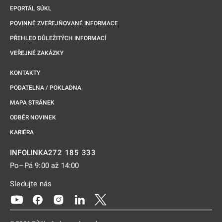
EPORTÁL SÚKL
POVINNĚ ZVEŘEJŇOVANÉ INFORMACE
PŘEHLED DŮLEŽITÝCH INFORMACÍ
VEŘEJNÉ ZAKÁZKY
KONTAKTY
PODATELNA / POKLADNA
MAPA STRÁNEK
ODBĚR NOVINEK
KARIÉRA
272 185 333
INFOLINKA
Po–Pá 9:00 až 14:00
Sledujte nás
Odkaz se otevře na nové kartě
Odkaz se otevře na nové kartě
Odkaz se otevře na nové kartě
Odkaz se otevře na nové kartě
Odkaz se otevře na nové kartě