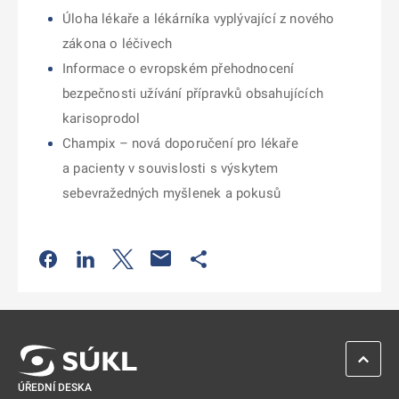
Úloha lékaře a lékárníka vyplývající z nového
zákona o léčivech
Informace o evropském přehodnocení
bezpečnosti užívání přípravků obsahujících
karisoprodol
Champix – nová doporučení pro lékaře
a pacienty v souvislosti s výskytem
sebevražedných myšlenek a pokusů
Odkaz se otevře na nové kartě
Odkaz se otevře na nové kartě
Odkaz se otevře na nové kartě
Odkaz se otevře na nové kartě
ZPĚT 
ÚŘEDNÍ DESKA