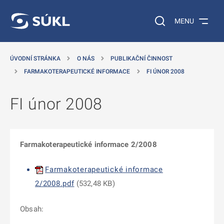
 NA HLAVNÍ OBSAH
Vyhledávání na web
MENU
ÚVODNÍ STRÁNKA
O NÁS
PUBLIKAČNÍ ČINNOST
FARMAKOTERAPEUTICKÉ INFORMACE
FI ÚNOR 2008
FI únor 2008
Farmakoterapeutické informace 2/2008
Farmakoterapeutické informace
2/2008.pdf
(
532,48 KB
)
Obsah: