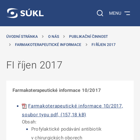
 NA HLAVNÍ OBSAH
Vyhledávání na web
MENU
ÚVODNÍ STRÁNKA
O NÁS
PUBLIKAČNÍ ČINNOST
FARMAKOTERAPEUTICKÉ INFORMACE
FI ŘÍJEN 2017
FI říjen 2017
Farmakoterapeutické informace 10/2017
F
armakoterapeutické
informace 10/2017,
soubor typu pdf, (157,18 kB)
Obsah:
Profylaktické podávání antibiotik
v chirurgických oborech