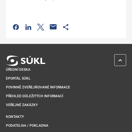
Odkaz se otevře na nové kartě
Odkaz se otevře na nové kartě
Odkaz se otevře na nové kartě
Odkaz se otevře na nové kartě
ZPĚT 
ÚŘEDNÍ DESKA
EPORTÁL SÚKL
POVINNĚ ZVEŘEJŇOVANÉ INFORMACE
PŘEHLED DŮLEŽITÝCH INFORMACÍ
VEŘEJNÉ ZAKÁZKY
KONTAKTY
PODATELNA / POKLADNA