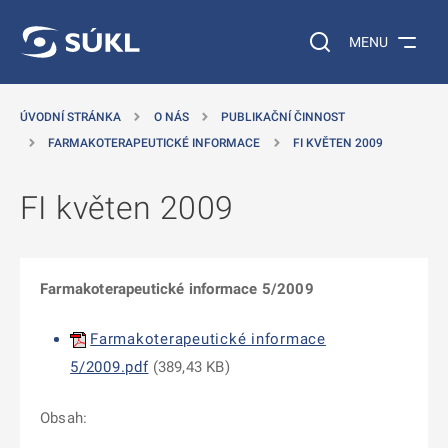
 NA HLAVNÍ OBSAH
Vyhledávání na web
MENU
ÚVODNÍ STRÁNKA
O NÁS
PUBLIKAČNÍ ČINNOST
FARMAKOTERAPEUTICKÉ INFORMACE
FI KVĚTEN 2009
FI květen 2009
Farmakoterapeutické informace 5/2009
Farmakoterapeutické informace
5/2009.pdf
(
389,43 KB
)
Obsah: