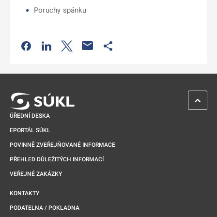
Poruchy spánku
Odkaz se otevře na nové kartě
Odkaz se otevře na nové kartě
Odkaz se otevře na nové kartě
Odkaz se otevře na nové kartě
ZPĚT 
ÚŘEDNÍ DESKA
EPORTÁL SÚKL
POVINNĚ ZVEŘEJŇOVANÉ INFORMACE
PŘEHLED DŮLEŽITÝCH INFORMACÍ
VEŘEJNÉ ZAKÁZKY
KONTAKTY
PODATELNA / POKLADNA