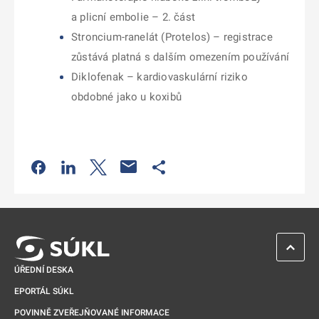
a plicní embolie – 2. část
Stroncium-ranelát (Protelos) – registrace
zůstává platná s dalším omezením používání
Diklofenak – kardiovaskulární riziko
obdobné jako u koxibů
Odkaz se otevře na nové kartě
Odkaz se otevře na nové kartě
Odkaz se otevře na nové kartě
Odkaz se otevře na nové kartě
ZPĚT 
ÚŘEDNÍ DESKA
EPORTÁL SÚKL
POVINNĚ ZVEŘEJŇOVANÉ INFORMACE