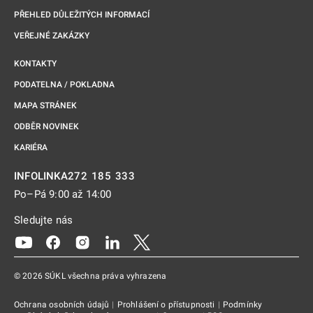
PŘEHLED DŮLEŽITÝCH INFORMACÍ
VEŘEJNÉ ZAKÁZKY
KONTAKTY
PODATELNA / POKLADNA
MAPA STRÁNEK
ODBĚR NOVINEK
KARIÉRA
272 185 333
INFOLINKA
Po–Pá 9:00 až 14:00
Sledujte nás
Odkaz se otevře na nové kartě
Odkaz se otevře na nové kartě
Odkaz se otevře na nové kartě
Odkaz se otevře na nové kartě
Odkaz se otevře na nové kartě
© 2026 SÚKL všechna práva vyhrazena
Ochrana osobních údajů
|
Prohlášení o přístupnosti
|
Podmínky