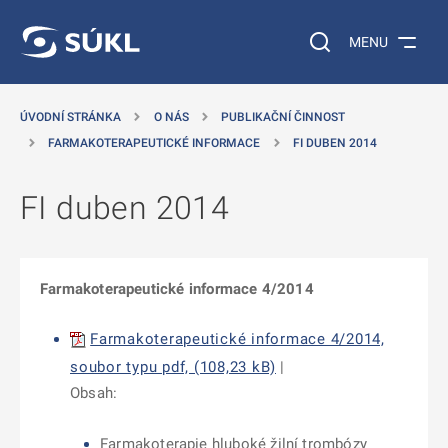
 NA HLAVNÍ OBSAH
Vyhledávání na web
MENU
ÚVODNÍ STRÁNKA
O NÁS
PUBLIKAČNÍ ČINNOST
FARMAKOTERAPEUTICKÉ INFORMACE
FI DUBEN 2014
FI duben 2014
Farmakoterapeutické informace 4/2014
Farmakoterapeutické informace 4/2014,
soubor typu pdf, (108,23 kB)
|
Obsah:
Farmakoterapie hluboké žilní trombózy