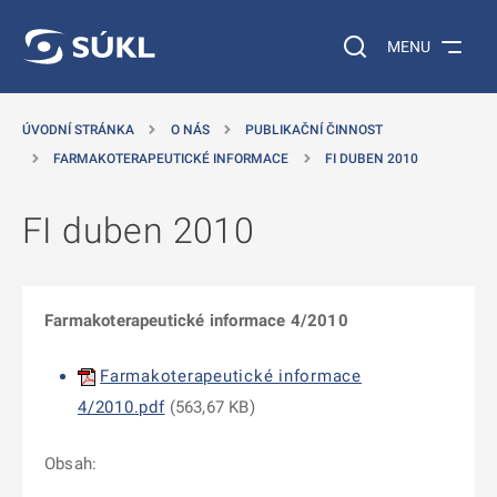
 NA HLAVNÍ OBSAH
Vyhledávání na web
MENU
ÚVODNÍ STRÁNKA
O NÁS
PUBLIKAČNÍ ČINNOST
FARMAKOTERAPEUTICKÉ INFORMACE
FI DUBEN 2010
FI duben 2010
Farmakoterapeutické informace 4/2010
Farmakoterapeutické informace
4/2010.pdf
(
563,67 KB
)
Obsah: