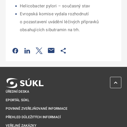
Helicobacter pylori – současný stav
Evropská komise vydala rozhodnutí
o pozastavení uvádění léčivých přípravků
obsahujících sibutramin na trh.
Odkaz se otevře na nové kartě
Odkaz se otevře na nové kartě
Odkaz se otevře na nové kartě
Odkaz se otevře na nové kartě
ZPĚT 
ÚŘEDNÍ DESKA
EPORTÁL SÚKL
POVINNĚ ZVEŘEJŇOVANÉ INFORMACE
PŘEHLED DŮLEŽITÝCH INFORMACÍ
VEŘEJNÉ ZAKÁZKY