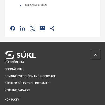
Horečka u dětí
Odkaz se otevře na nové kartě
Odkaz se otevře na nové kartě
Odkaz se otevře na nové kartě
Odkaz se otevře na nové kartě
ZPĚT 
ÚŘEDNÍ DESKA
EPORTÁL SÚKL
POVINNĚ ZVEŘEJŇOVANÉ INFORMACE
PŘEHLED DŮLEŽITÝCH INFORMACÍ
VEŘEJNÉ ZAKÁZKY
KONTAKTY