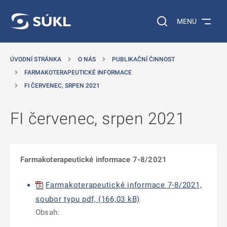
 NA HLAVNÍ OBSAH
Vyhledávání na web
MENU
ÚVODNÍ STRÁNKA
O NÁS
PUBLIKAČNÍ ČINNOST
FARMAKOTERAPEUTICKÉ INFORMACE
FI ČERVENEC, SRPEN 2021
FI červenec, srpen 2021
Farmakoterapeutické informace 7-8/2021
Farmakoterapeutické informace 7-8/2021,
soubor typu pdf, (166,03 kB)
Obsah: