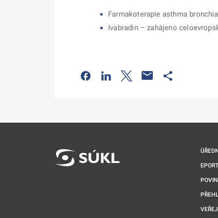
Farmakoterapie asthma bronchial
Ivabradin – zahájeno celoevrop
Odkaz se otevře na nové kartě
Odkaz se otevře na nové kart
Odkaz se otevře na nov
Odkaz se otev
ÚŘEDN
EPORT
POVI
PŘEHL
VEŘEJ