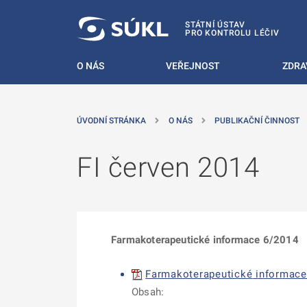
 NA HLAVNÍ OBSAH
STÁTNÍ ÚSTAV
PRO KONTROLU LÉČIV
O NÁS
VEŘEJNOST
ZDRA
ÚVODNÍ STRÁNKA
O NÁS
PUBLIKAČNÍ ČINNOST
FI červen 2014
Farmakoterapeutické informace 6/2014
F
armakoterapeutické
informace 
Obsah: