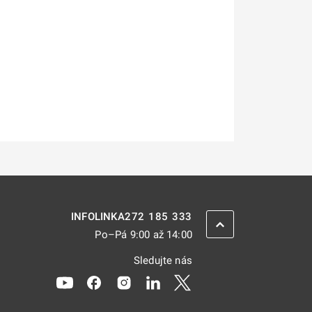
272 185 333
INFOLINKA
ZPĚT NAHORU
Po–Pá 9:00 až 14:00
Sledujte nás
Odkaz se otevře na nové kartě
Odkaz se otevře na nové kartě
Odkaz se otevře na nové kartě
Odkaz se otevře na nové kar
Odkaz se otevře na nov