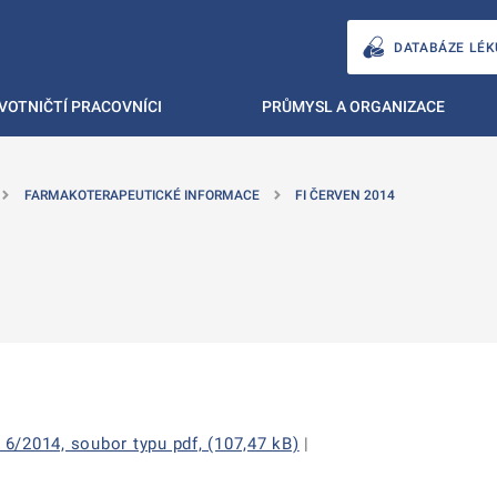
DATABÁZE LÉK
VOTNIČTÍ PRACOVNÍCI
PRŮMYSL A ORGANIZACE
FARMAKOTERAPEUTICKÉ INFORMACE
FI ČERVEN 2014
6/2014, soubor typu pdf, (107,47 kB)
|