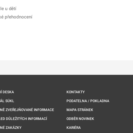
e u dětí
ské přehodnocení
ě
é kartě
ře na nové kartě
Í DESKA
KONTAKTY
ÁL SÚKL
PODATELNA / POKLADNA
NNĚ ZVEŘEJŇOVANÉ INFORMACE
MAPA STRÁNEK
ED DŮLEŽITÝCH INFORMACÍ
ODBĚR NOVINEK
NÉ ZAKÁZKY
KARIÉRA