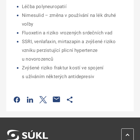
Léčba polyneuropatií
Nimesulid – změna v používání na lék druhé
volby
Fluoxetin a riziko vrozených srdečních vad
SSRI, venlafaxin, mirtazapin a zvýšené riziko
vzniku perzistující plicní hypertenze
u novorozenců
Zvýšené riziko fraktur kostí ve spojení
s užíváním některých antidepresiv
Odkaz se otevře na nové kartě
Odkaz se otevře na nové kartě
Odkaz se otevře na nové kartě
Odkaz se otevře na nové kartě
ZPĚT 