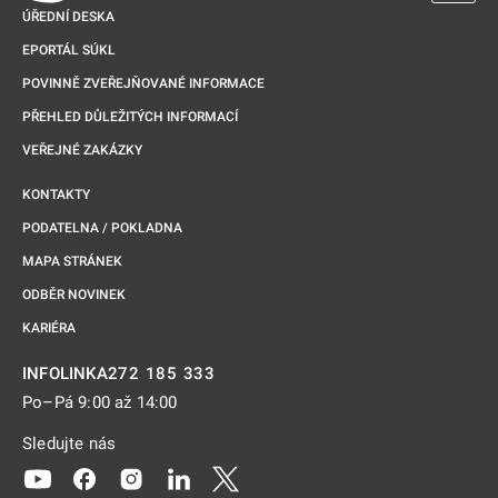
ÚŘEDNÍ DESKA
EPORTÁL SÚKL
POVINNĚ ZVEŘEJŇOVANÉ INFORMACE
PŘEHLED DŮLEŽITÝCH INFORMACÍ
VEŘEJNÉ ZAKÁZKY
KONTAKTY
PODATELNA / POKLADNA
MAPA STRÁNEK
ODBĚR NOVINEK
KARIÉRA
272 185 333
INFOLINKA
Po–Pá 9:00 až 14:00
Sledujte nás
Odkaz se otevře na nové kartě
Odkaz se otevře na nové kartě
Odkaz se otevře na nové kartě
Odkaz se otevře na nové kartě
Odkaz se otevře na nové kartě