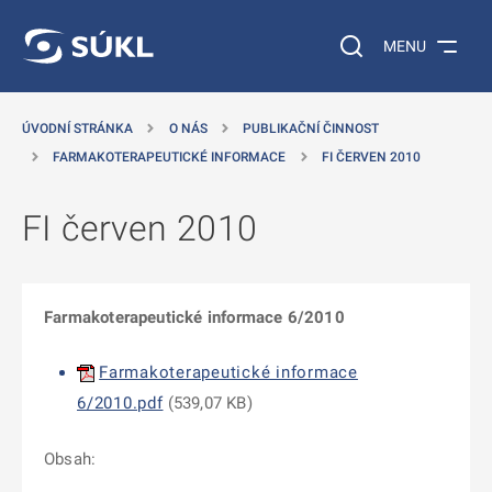
 NA HLAVNÍ OBSAH
Vyhledávání na web
MENU
ÚVODNÍ STRÁNKA
O NÁS
PUBLIKAČNÍ ČINNOST
FARMAKOTERAPEUTICKÉ INFORMACE
FI ČERVEN 2010
FI červen 2010
Farmakoterapeutické informace 6/2010
Farmakoterapeutické informace
6/2010.pdf
(
539,07 KB
)
Obsah: