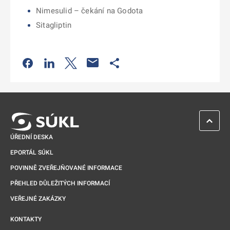
Nimesulid – čekání na Godota
Sitagliptin
Odkaz se otevře na nové kartě
Odkaz se otevře na nové kartě
Odkaz se otevře na nové kartě
Odkaz se otevře na nové kartě
ZPĚT 
ÚŘEDNÍ DESKA
EPORTÁL SÚKL
POVINNĚ ZVEŘEJŇOVANÉ INFORMACE
PŘEHLED DŮLEŽITÝCH INFORMACÍ
VEŘEJNÉ ZAKÁZKY
KONTAKTY