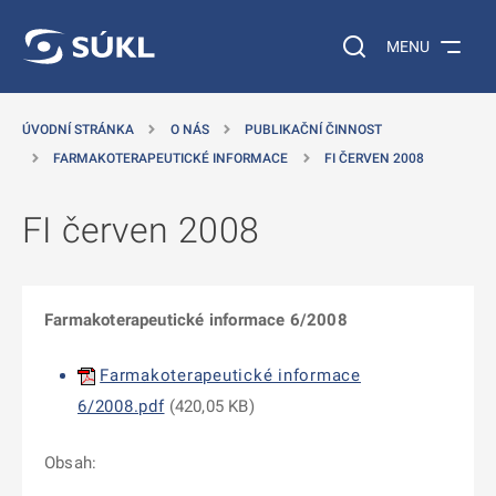
 NA HLAVNÍ OBSAH
Vyhledávání na web
MENU
ÚVODNÍ STRÁNKA
O NÁS
PUBLIKAČNÍ ČINNOST
FARMAKOTERAPEUTICKÉ INFORMACE
FI ČERVEN 2008
FI červen 2008
Farmakoterapeutické informace 6/2008
Farmakoterapeutické informace
6/2008.pdf
(
420,05 KB
)
Obsah: