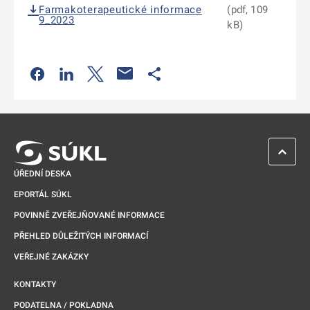
Farmakoterapeutické informace
(pdf, 109
9_2023
kB)
Odkaz se otevře na nové kartě
Odkaz se otevře na nové kartě
Odkaz se otevře na nové kartě
Odkaz se otevře na nové kartě
ZPĚT 
ÚŘEDNÍ DESKA
EPORTÁL SÚKL
POVINNĚ ZVEŘEJŇOVANÉ INFORMACE
PŘEHLED DŮLEŽITÝCH INFORMACÍ
VEŘEJNÉ ZAKÁZKY
KONTAKTY
PODATELNA / POKLADNA