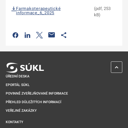
Farmakoterapeutické
(pdf, 253
informace_6_2025
kB)
Odkaz se otevře na nové kartě
Odkaz se otevře na nové kartě
Odkaz se otevře na nové kartě
Odkaz se otevře na nové kartě
ZPĚT 
ÚŘEDNÍ DESKA
EPORTÁL SÚKL
POVINNĚ ZVEŘEJŇOVANÉ INFORMACE
PŘEHLED DŮLEŽITÝCH INFORMACÍ
VEŘEJNÉ ZAKÁZKY
KONTAKTY