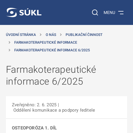
 NA HLAVNÍ OBSAH
Vyhledávání na web
MENU
ÚVODNÍ STRÁNKA
O NÁS
PUBLIKAČNÍ ČINNOST
FARMAKOTERAPEUTICKÉ INFORMACE
FARMAKOTERAPEUTICKÉ INFORMACE 6/2025
Farmakoterapeutické
informace 6/2025
Zveřejněno: 2. 6. 2025
|
Oddělení komunikace a podpory ředitele
OSTEOPORÓZA 1. DÍL