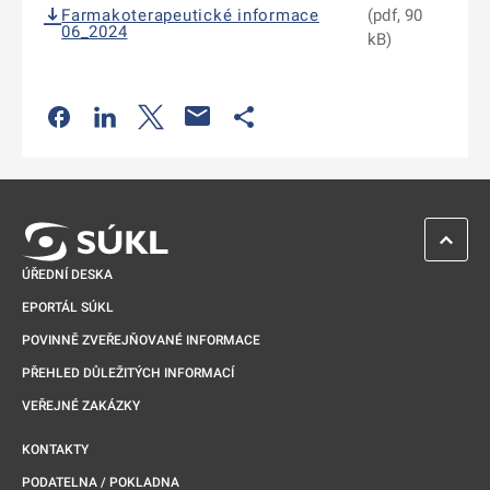
Farmakoterapeutické informace
(pdf, 90
06_2024
kB)
Odkaz se otevře na nové kartě
Odkaz se otevře na nové kartě
Odkaz se otevře na nové kartě
Odkaz se otevře na nové kartě
ZPĚT 
ÚŘEDNÍ DESKA
EPORTÁL SÚKL
POVINNĚ ZVEŘEJŇOVANÉ INFORMACE
PŘEHLED DŮLEŽITÝCH INFORMACÍ
VEŘEJNÉ ZAKÁZKY
KONTAKTY
PODATELNA / POKLADNA