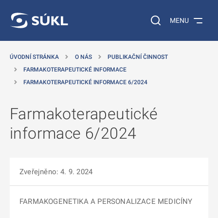
 NA HLAVNÍ OBSAH
Vyhledávání na web
MENU
ÚVODNÍ STRÁNKA
O NÁS
PUBLIKAČNÍ ČINNOST
FARMAKOTERAPEUTICKÉ INFORMACE
FARMAKOTERAPEUTICKÉ INFORMACE 6/2024
Farmakoterapeutické
informace 6/2024
Zveřejněno: 4. 9. 2024
FARMAKOGENETIKA A PERSONALIZACE MEDICÍNY