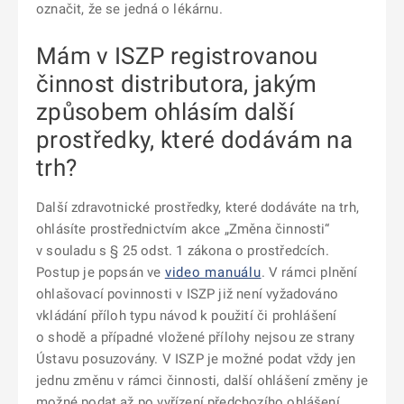
označit, že se jedná o lékárnu.
Mám v ISZP registrovanou
činnost distributora, jakým
způsobem ohlásím další
prostředky, které dodávám na
trh?
Další zdravotnické prostředky, které dodáváte na trh,
ohlásíte prostřednictvím akce „Změna činnosti“
v souladu s § 25 odst. 1 zákona o prostředcích.
Postup je popsán ve
video manuálu
. V rámci plnění
ohlašovací povinnosti v ISZP již není vyžadováno
vkládání příloh typu návod k použití či prohlášení
o shodě a případné vložené přílohy nejsou ze strany
Ústavu posuzovány. V ISZP je možné podat vždy jen
jednu změnu v rámci činnosti, další ohlášení změny je
možné podat až po vyřízení předchozího ohlášení