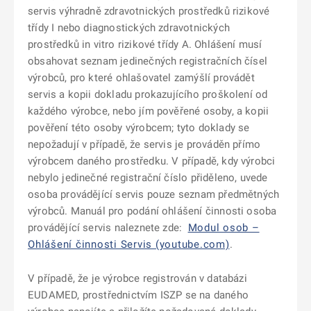
servis výhradně zdravotnických prostředků rizikové
třídy I nebo diagnostických zdravotnických
prostředků in vitro rizikové třídy A. Ohlášení musí
obsahovat seznam jedinečných registračních čísel
výrobců, pro které ohlašovatel zamýšlí provádět
servis a kopii dokladu prokazujícího proškolení od
každého výrobce, nebo jím pověřené osoby, a kopii
pověření této osoby výrobcem; tyto doklady se
nepožadují v případě, že servis je prováděn přímo
výrobcem daného prostředku. V případě, kdy výrobci
nebylo jedinečné registrační číslo přiděleno, uvede
osoba provádějící servis pouze seznam předmětných
výrobců. Manuál pro podání ohlášení činnosti osoba
provádějící servis naleznete zde:
Modul osob –
Ohlášení činnosti Servis (youtube.com)
.
V případě, že je výrobce registrován v databázi
EUDAMED, prostřednictvím ISZP se na daného