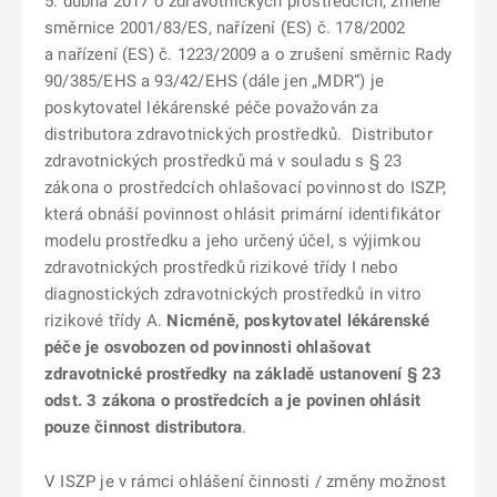
5. dubna 2017 o zdravotnických prostředcích, změně
směrnice 2001/83/ES, nařízení (ES) č. 178/2002
a nařízení (ES) č. 1223/2009 a o zrušení směrnic Rady
90/385/EHS a 93/42/EHS (dále jen „MDR“) je
poskytovatel lékárenské péče považován za
distributora zdravotnických prostředků. Distributor
zdravotnických prostředků má v souladu s § 23
zákona o prostředcích ohlašovací povinnost do ISZP,
která obnáší povinnost ohlásit primární identifikátor
modelu prostředku a jeho určený účel, s výjimkou
zdravotnických prostředků rizikové třídy I nebo
diagnostických zdravotnických prostředků in vitro
rizikové třídy A.
Nicméně, poskytovatel lékárenské
péče je osvobozen od povinnosti ohlašovat
zdravotnické prostředky na základě ustanovení § 23
odst. 3 zákona o prostředcích a je povinen ohlásit
pouze činnost distributora
.
V ISZP je v rámci ohlášení činnosti / změny možnost