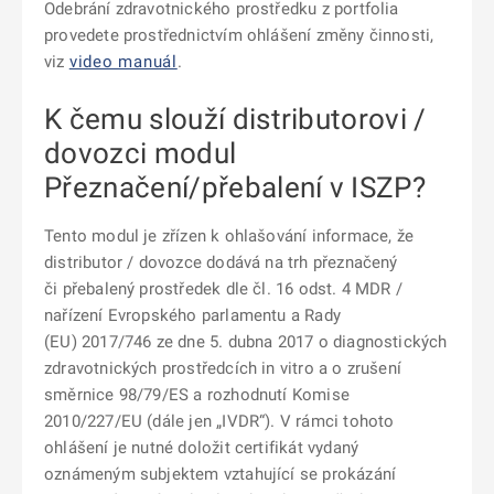
Odebrání zdravotnického prostředku z portfolia
provedete prostřednictvím ohlášení změny činnosti,
viz
video manuál
.
K čemu slouží distributorovi /
dovozci modul
Přeznačení/přebalení v ISZP?
Tento modul je zřízen k ohlašování informace, že
distributor / dovozce dodává na trh přeznačený
či přebalený prostředek dle čl. 16 odst. 4 MDR /
nařízení Evropského parlamentu a Rady
(EU) 2017/746 ze dne 5. dubna 2017 o diagnostických
zdravotnických prostředcích in vitro a o zrušení
směrnice 98/79/ES a rozhodnutí Komise
2010/227/EU (dále jen „IVDR“). V rámci tohoto
ohlášení je nutné doložit certifikát vydaný
oznámeným subjektem vztahující se prokázání