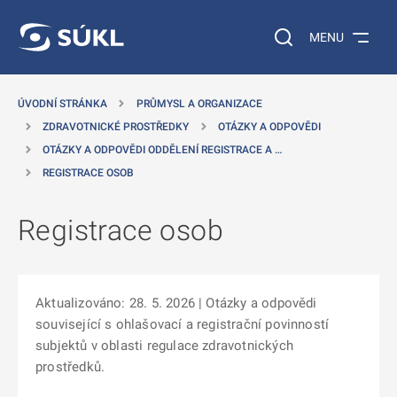
 NA HLAVNÍ OBSAH
Vyhledávání na web
MENU
ÚVODNÍ STRÁNKA
PRŮMYSL A ORGANIZACE
ZDRAVOTNICKÉ PROSTŘEDKY
OTÁZKY A ODPOVĚDI
OTÁZKY A ODPOVĚDI ODDĚLENÍ REGISTRACE A …
REGISTRACE OSOB
Registrace osob
Aktualizováno: 28. 5. 2026 | Otázky a odpovědi
související s ohlašovací a registrační povinností
subjektů v oblasti regulace zdravotnických
prostředků.