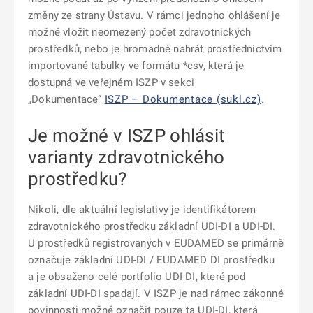
změny ze strany Ústavu. V rámci jednoho ohlášení je
možné vložit neomezený počet zdravotnických
prostředků, nebo je hromadně nahrát prostřednictvím
importované tabulky ve formátu *csv, která je
dostupná ve veřejném ISZP v sekci
„Dokumentace“
ISZP – Dokumentace (sukl.cz)
.
Je možné v ISZP ohlásit
varianty zdravotnického
prostředku?
Nikoli, dle aktuální legislativy je identifikátorem
zdravotnického prostředku základní UDI-DI a UDI-DI.
U prostředků registrovaných v EUDAMED se primárně
označuje základní UDI-DI / EUDAMED DI prostředku
a je obsaženo celé portfolio UDI-DI, které pod
základní UDI-DI spadají. V ISZP je nad rámec zákonné
povinnosti možné označit pouze ta UDI-DI, která