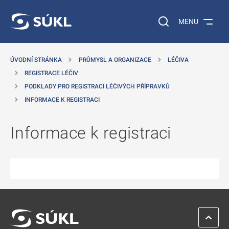
 NA HLAVNÍ OBSAH
Vyhledávání na web
MENU
ÚVODNÍ STRÁNKA
PRŮMYSL A ORGANIZACE
LÉČIVA
REGISTRACE LÉČIV
PODKLADY PRO REGISTRACI LÉČIVÝCH PŘÍPRAVKŮ
INFORMACE K REGISTRACI
Informace k registraci
ZPĚT 