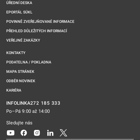
ÚŘEDNÍ DESKA
EPORTÁL SÚKL
POVINNĚ ZVEŘEJŇOVANÉ INFORMACE
PŘEHLED DŮLEŽITÝCH INFORMACÍ
VEŘEJNÉ ZAKÁZKY
KONTAKTY
PODATELNA / POKLADNA
MAPA STRÁNEK
ODBĚR NOVINEK
KARIÉRA
272 185 333
INFOLINKA
Po–Pá 9:00 až 14:00
Sledujte nás
Odkaz se otevře na nové kartě
Odkaz se otevře na nové kartě
Odkaz se otevře na nové kartě
Odkaz se otevře na nové kartě
Odkaz se otevře na nové kartě