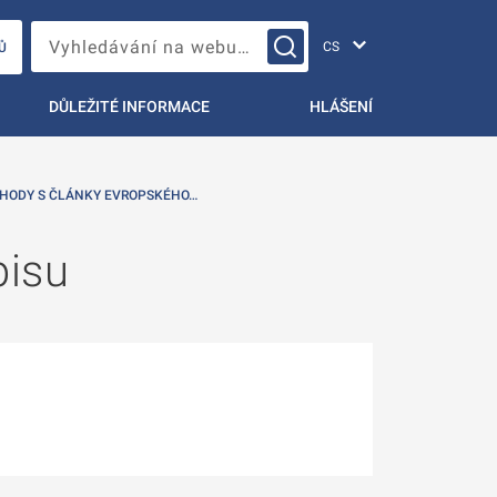
Změna jazyka
Vyhledávání na webu…
Ů
DŮLEŽITÉ INFORMACE
HLÁŠENÍ
SHODY S ČLÁNKY EVROPSKÉHO…
pisu