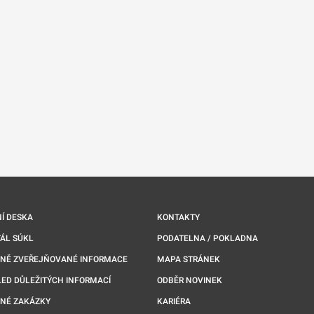
Í DESKA
KONTAKTY
ÁL SÚKL
PODATELNA / POKLADNA
NNĚ ZVEŘEJŇOVANÉ INFORMACE
MAPA STRÁNEK
ED DŮLEŽITÝCH INFORMACÍ
ODBĚR NOVINEK
NÉ ZAKÁZKY
KARIÉRA