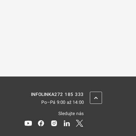
272 185 333
INFOLINKA
ZPĚT NAHORU
Po–Pá 9:00 až 14:00
Sledujte nás
Odkaz se otevře na nové kartě
Odkaz se otevře na nové kartě
Odkaz se otevře na nové kartě
Odkaz se otevře na nové kar
Odkaz se otevře na nov