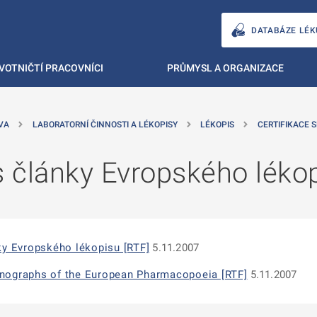
DATABÁZE LÉK
VOTNIČTÍ PRACOVNÍCI
PRŮMYSL A ORGANIZACE
VA
LABORATORNÍ ČINNOSTI A LÉKOPISY
LÉKOPIS
CERTIFIKACE 
s články Evropského léko
ky Evropského lékopisu [RTF]
5.11.2007
 monographs of the European Pharmacopoeia [RTF]
5.11.2007