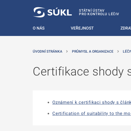
 NA HLAVNÍ OBSAH
STÁTNÍ ÚSTAV
PRO KONTROLU LÉČIV
O NÁS
VEŘEJNOST
ZDRA
ÚVODNÍ STRÁNKA
PRŮMYSL A ORGANIZACE
LÉČI
Certifikace shody 
Oznámení k certifikaci shody s člán
Certification of suitability to the