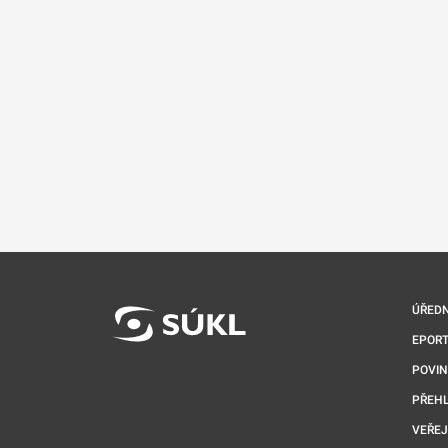
ÚŘEDN
EPORT
POVI
PŘEHL
VEŘEJ