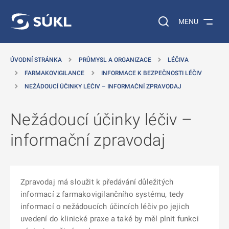
 NA HLAVNÍ OBSAH
Vyhledávání na web
MENU
ÚVODNÍ STRÁNKA
PRŮMYSL A ORGANIZACE
LÉČIVA
FARMAKOVIGILANCE
INFORMACE K BEZPEČNOSTI LÉČIV
NEŽÁDOUCÍ ÚČINKY LÉČIV – INFORMAČNÍ ZPRAVODAJ
Nežádoucí účinky léčiv –
informační zpravodaj
Zpravodaj má sloužit k předávání důležitých
informací z farmakovigilančního systému, tedy
informací o nežádoucích účincích léčiv po jejich
uvedení do klinické praxe a také by měl plnit funkci