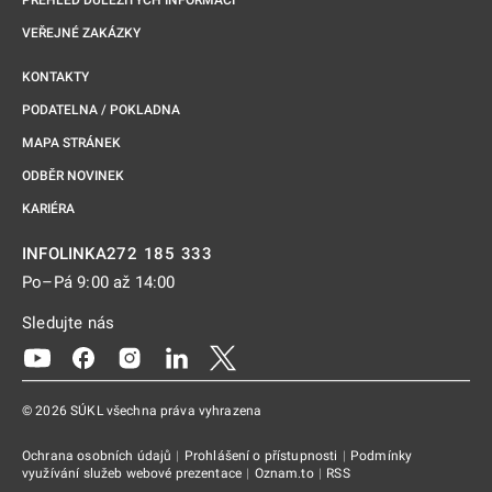
PŘEHLED DŮLEŽITÝCH INFORMACÍ
VEŘEJNÉ ZAKÁZKY
KONTAKTY
PODATELNA / POKLADNA
MAPA STRÁNEK
ODBĚR NOVINEK
KARIÉRA
272 185 333
INFOLINKA
Po–Pá 9:00 až 14:00
Sledujte nás
Odkaz se otevře na nové kartě
Odkaz se otevře na nové kartě
Odkaz se otevře na nové kartě
Odkaz se otevře na nové kartě
Odkaz se otevře na nové kartě
© 2026 SÚKL všechna práva vyhrazena
Ochrana osobních údajů
|
Prohlášení o přístupnosti
|
Podmínky
využívání služeb webové prezentace
|
Oznam.to
|
RSS