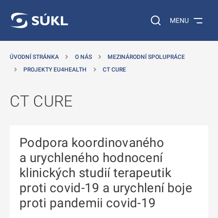
 NA HLAVNÍ OBSAH
Vyhledávání na web
MENU
ÚVODNÍ STRÁNKA
O NÁS
MEZINÁRODNÍ SPOLUPRÁCE
PROJEKTY EU4HEALTH
CT CURE
CT CURE
Podpora koordinovaného
a urychleného hodnocení
klinických studií terapeutik
proti covid-19 a urychlení boje
proti pandemii covid-19