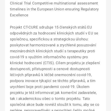
Clinical Trial Competitive multinational assessment
timelines in the European Union ensuring Regulatory
Excellence
Projekt CT-CURE sdružuje 15 členských států EU
odpovědných za hodnocení klinických studií v EU se
společnou, specifickou a strategickou úlohou:
poskytovat harmonizované a zrychlené posuzování
mezinárodních klinických studií s terapeutiky proti
covid-19 s využitím informačního systému pro
klinické hodnocení (CTIS). Cílem projektu je zlepšení
dostupnosti, přístupnosti a cenové dostupnosti
léčivých přípravků k léčbě onemocnění covid-19,
podpora inovace týkající se těchto přípravků, a tím
urychlení boje proti pandemii covid-19. Úkolem
projektu je též informovat jak komerční zadavatele,
tak i akademickou obec o tomto projektu. Tato
společná akce bude rovněž sloužit k tomu, aby se co
nejlépe, nejspravedlivěji a nejrychleji čelilo možné