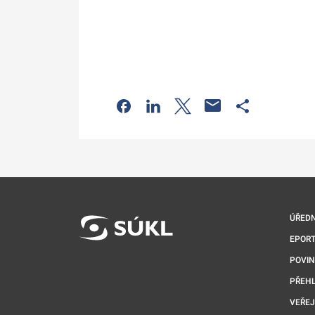
Odkaz se otevře na nové kartě
Odkaz se otevře na nové kart
Odkaz se otevře na nov
Odkaz se otev
ÚŘEDN
EPORT
POVI
PŘEHL
VEŘEJ