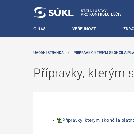
 NA HLAVNÍ OBSAH
STÁTNÍ ÚSTAV
PRO KONTROLU LÉČIV
O NÁS
VEŘEJNOST
ZDRA
ÚVODNÍ STRÁNKA
PŘÍPRAVKY, KTERÝM SKONČILA PL
Přípravky, kterým s
Přípravky, kterým skončila platno