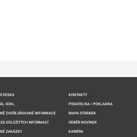
ě
é kartě
ře na nové kartě
Í DESKA
KONTAKTY
ÁL SÚKL
PODATELNA / POKLADNA
NNĚ ZVEŘEJŇOVANÉ INFORMACE
MAPA STRÁNEK
ED DŮLEŽITÝCH INFORMACÍ
ODBĚR NOVINEK
NÉ ZAKÁZKY
KARIÉRA