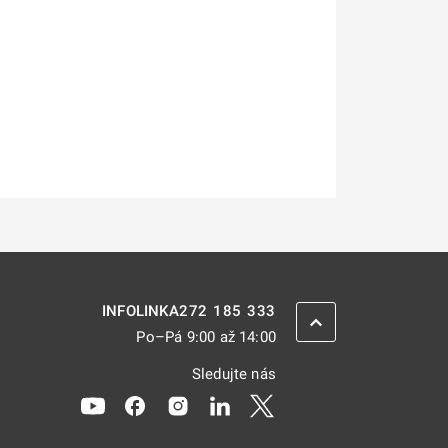
272 185 333
INFOLINKA
ZPĚT NAHORU
Po–Pá 9:00 až 14:00
Sledujte nás
Odkaz se otevře na nové kartě
Odkaz se otevře na nové kartě
Odkaz se otevře na nové kartě
Odkaz se otevře na nové kar
Odkaz se otevře na nov