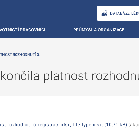
DATABÁZE LÉK
VOTNIČTÍ PRACOVNÍCI
PRŮMYSL A ORGANIZACE
ATNOST ROZHODNUTÍ O…
končila platnost rozhodnu
st rozhodnutí o registraci.xlsx, file type xlsx, (10,71 kB)
(aktu