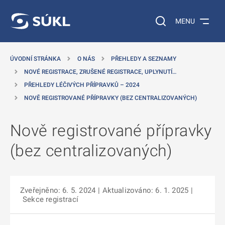
 NA HLAVNÍ OBSAH
Vyhledávání na web
MENU
ÚVODNÍ STRÁNKA
O NÁS
PŘEHLEDY A SEZNAMY
NOVÉ REGISTRACE, ZRUŠENÉ REGISTRACE, UPLYNUTÍ…
PŘEHLEDY LÉČIVÝCH PŘÍPRAVKŮ – 2024
NOVĚ REGISTROVANÉ PŘÍPRAVKY (BEZ CENTRALIZOVANÝCH)
Nově registrované přípravky
(bez centralizovaných)
Zveřejněno: 6. 5. 2024
| Aktualizováno: 6. 1. 2025
|
Sekce registrací