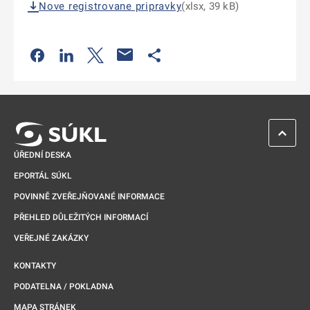
Nove registrovane pripravky
(xlsx, 39 kB)
Odkaz se otevře na nové kartě
Odkaz se otevře na nové kartě
Odkaz se otevře na nové kartě
Odkaz se otevře na nové kartě
ZPĚT 
ÚŘEDNÍ DESKA
EPORTÁL SÚKL
POVINNĚ ZVEŘEJŇOVANÉ INFORMACE
PŘEHLED DŮLEŽITÝCH INFORMACÍ
VEŘEJNÉ ZAKÁZKY
KONTAKTY
PODATELNA / POKLADNA
MAPA STRÁNEK