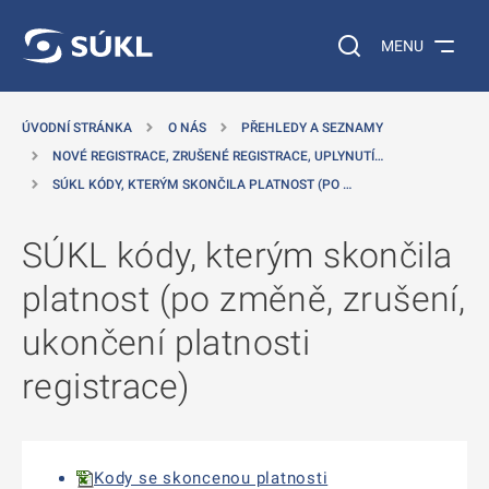
 NA HLAVNÍ OBSAH
Vyhledávání na web
MENU
ÚVODNÍ STRÁNKA
O NÁS
PŘEHLEDY A SEZNAMY
NOVÉ REGISTRACE, ZRUŠENÉ REGISTRACE, UPLYNUTÍ…
SÚKL KÓDY, KTERÝM SKONČILA PLATNOST (PO …
SÚKL kódy, kterým skončila
platnost (po změně, zrušení,
ukončení platnosti
registrace)
Kody se skoncenou platnosti