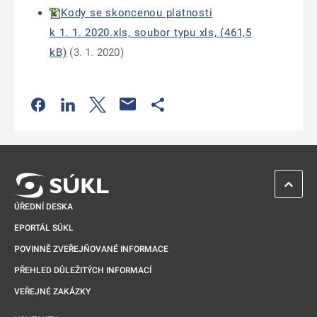
Kody se skoncenou platnosti
k 1. 1. 2020.xls, soubor typu xls, (461,5
kB)
(3. 1. 2020)
Odkaz se otevře na nové kartě
Odkaz se otevře na nové kartě
Odkaz se otevře na nové kartě
Odkaz se otevře na nové kartě
ZPĚT 
ÚŘEDNÍ DESKA
EPORTÁL SÚKL
POVINNĚ ZVEŘEJŇOVANÉ INFORMACE
PŘEHLED DŮLEŽITÝCH INFORMACÍ
VEŘEJNÉ ZAKÁZKY