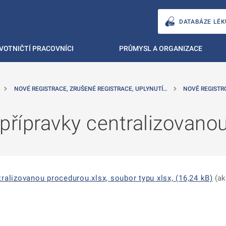
DATABÁZE LÉK
VOTNIČTÍ PRACOVNÍCI
PRŮMYSL A ORGANIZACE
NOVÉ REGISTRACE, ZRUŠENÉ REGISTRACE, UPLYNUTÍ…
NOVĚ REGIST
přípravky centralizovano
ralizovanou procedurou.xlsx, soubor typu xlsx, (16,24 kB)
(ak
ě
é kartě
ře na nové kartě