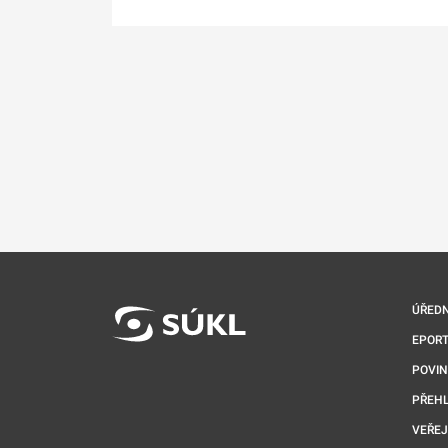
ÚŘEDN
EPORT
POVI
PŘEHL
VEŘEJ