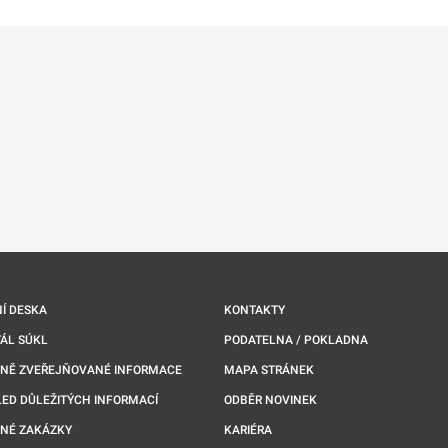
Í DESKA
KONTAKTY
ÁL SÚKL
PODATELNA / POKLADNA
NNĚ ZVEŘEJŇOVANÉ INFORMACE
MAPA STRÁNEK
ED DŮLEŽITÝCH INFORMACÍ
ODBĚR NOVINEK
NÉ ZAKÁZKY
KARIÉRA