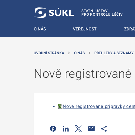
 NA HLAVNÍ OBSAH
STÁTNÍ ÚSTAV
PRO KONTROLU LÉČIV
O NÁS
VEŘEJNOST
ZDRA
ÚVODNÍ STRÁNKA
O NÁS
PŘEHLEDY A SEZNAMY
Nově registrované 
Nove registrovane pripravky cent
Odkaz se otevře na nové kartě
Odkaz se otevře na nové kart
Odkaz se otevře na nov
Odkaz se otev