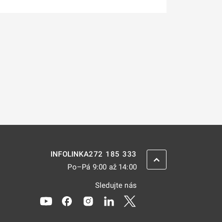
272 185 333
INFOLINKA
ZPĚT NAHORU
Po–Pá 9:00 až 14:00
Sledujte nás
Odkaz se otevře na nové kartě
Odkaz se otevře na nové kartě
Odkaz se otevře na nové kartě
Odkaz se otevře na nové kar
Odkaz se otevře na nov