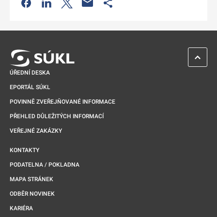
Odkaz se otevře na nové kartě
Odkaz se otevře na nové kartě
Odkaz se otevře na nové kartě
Odkaz se otevře na nové kartě
ZPĚT 
ÚŘEDNÍ DESKA
EPORTÁL SÚKL
POVINNĚ ZVEŘEJŇOVANÉ INFORMACE
PŘEHLED DŮLEŽITÝCH INFORMACÍ
VEŘEJNÉ ZAKÁZKY
KONTAKTY
PODATELNA / POKLADNA
MAPA STRÁNEK
ODBĚR NOVINEK
KARIÉRA