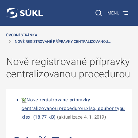
 NA HLAVNÍ OBSAH
Vyhledávání na web
MENU
ÚVODNÍ STRÁNKA
NOVĚ REGISTROVANÉ PŘÍPRAVKY CENTRALIZOVANOU…
Nově registrované přípravky
centralizovanou procedurou
Nove registrovane pripravky
centralizovanou procedurou.xlsx, soubor typu
xlsx, (18,77 kB)
(aktualizace 4. 1. 2019)