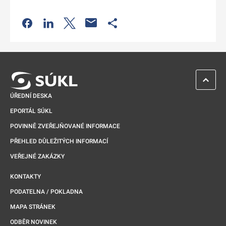
Odkaz se otevře na nové kartě
Odkaz se otevře na nové kartě
Odkaz se otevře na nové kartě
Odkaz se otevře na nové kartě
ZPĚT 
ÚŘEDNÍ DESKA
EPORTÁL SÚKL
POVINNĚ ZVEŘEJŇOVANÉ INFORMACE
PŘEHLED DŮLEŽITÝCH INFORMACÍ
VEŘEJNÉ ZAKÁZKY
KONTAKTY
PODATELNA / POKLADNA
MAPA STRÁNEK
ODBĚR NOVINEK