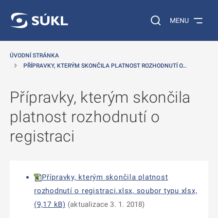
 NA HLAVNÍ OBSAH
Vyhledávání na web
MENU
ÚVODNÍ STRÁNKA
PŘÍPRAVKY, KTERÝM SKONČILA PLATNOST ROZHODNUTÍ O…
Přípravky, kterým skončila
platnost rozhodnutí o
registraci
Přípravky, kterým skončila platnost
rozhodnutí o registraci.xlsx, soubor typu xlsx,
(9,17 kB)
(aktualizace 3. 1. 2018)