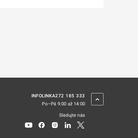
272 185 333
INFOLINKA
ZPĚT NAHORU
Po–Pá 9:00 až 14:00
Sledujte nás
Odkaz se otevře na nové kartě
Odkaz se otevře na nové kartě
Odkaz se otevře na nové kartě
Odkaz se otevře na nové kar
Odkaz se otevře na nov