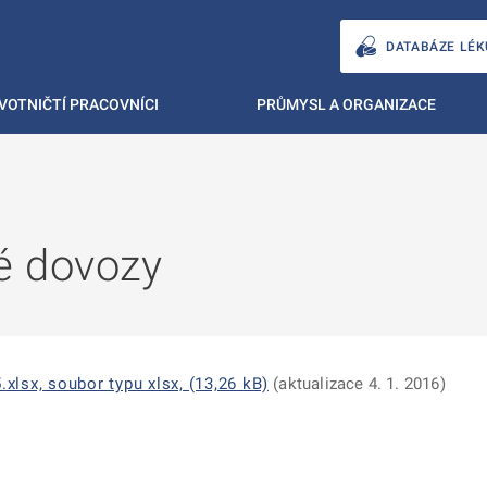
DATABÁZE LÉK
VOTNIČTÍ PRACOVNÍCI
PRŮMYSL A ORGANIZACE
é dovozy
lsx, soubor typu xlsx, (13,26 kB)
(aktualizace 4. 1. 2016)
ě
é kartě
ře na nové kartě