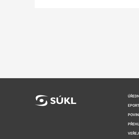
ÚŘEDN
EPORT
POVI
PŘEHL
VEŘEJ