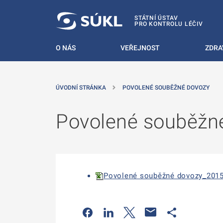
 NA HLAVNÍ OBSAH
STÁTNÍ ÚSTAV
PRO KONTROLU LÉČIV
O NÁS
VEŘEJNOST
ZDRA
ÚVODNÍ STRÁNKA
POVOLENÉ SOUBĚŽNÉ DOVOZY
Povolené souběžn
Povolené souběžné dovozy_2015.x
Odkaz se otevře na nové kartě
Odkaz se otevře na nové kart
Odkaz se otevře na nov
Odkaz se otev