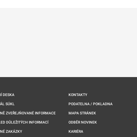
Í DESKA
KONTAKTY
ÁL SÚKL
PODATELNA / POKLADNA
NNĚ ZVEŘEJŇOVANÉ INFORMACE
MAPA STRÁNEK
ED DŮLEŽITÝCH INFORMACÍ
ODBĚR NOVINEK
NÉ ZAKÁZKY
KARIÉRA