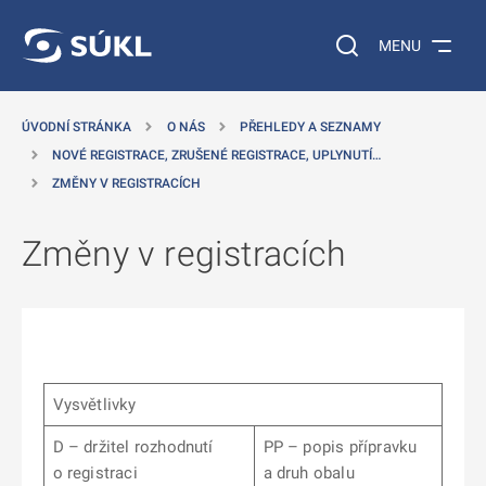
 NA HLAVNÍ OBSAH
Vyhledávání na web
MENU
ÚVODNÍ STRÁNKA
O NÁS
PŘEHLEDY A SEZNAMY
NOVÉ REGISTRACE, ZRUŠENÉ REGISTRACE, UPLYNUTÍ…
ZMĚNY V REGISTRACÍCH
Změny v registracích
Vysvětlivky
D – držitel rozhodnutí
PP – popis přípravku
o registraci
a druh obalu