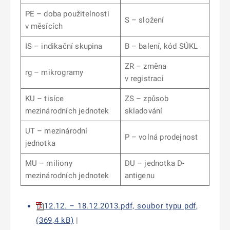
PE – doba použitelnosti
S – složení
v měsících
IS – indikační skupina
B – balení, kód SÚKL
ZR – změna
rg – mikrogramy
v registraci
KU – tisíce
ZS – způsob
mezinárodních jednotek
skladování
UT – mezinárodní
P – volná prodejnost
jednotka
MU – miliony
DU – jednotka D-
mezinárodních jednotek
antigenu
12.12. – 18.12.2013.pdf, soubor typu pdf,
(369,4 kB)
|