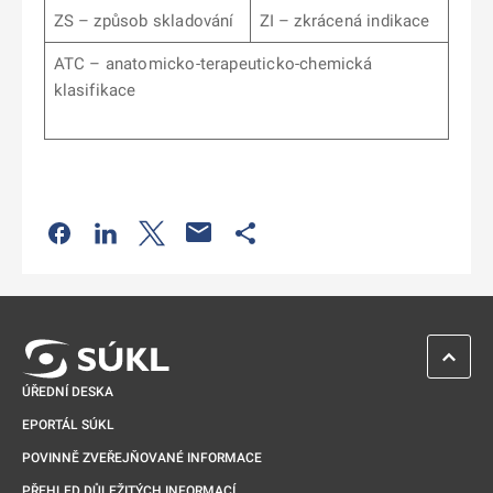
ZS – způsob skladování
ZI – zkrácená indikace
ATC – anatomicko-terapeuticko-chemická
klasifikace
Odkaz se otevře na nové kartě
Odkaz se otevře na nové kartě
Odkaz se otevře na nové kartě
Odkaz se otevře na nové kartě
ZPĚT 
ÚŘEDNÍ DESKA
EPORTÁL SÚKL
POVINNĚ ZVEŘEJŇOVANÉ INFORMACE
PŘEHLED DŮLEŽITÝCH INFORMACÍ