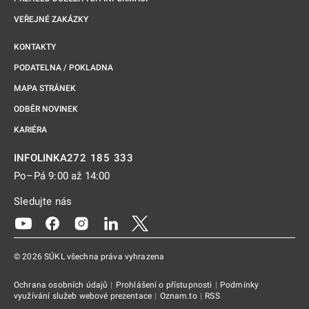
VEŘEJNÉ ZAKÁZKY
KONTAKTY
PODATELNA / POKLADNA
MAPA STRÁNEK
ODBĚR NOVINEK
KARIÉRA
272 185 333
INFOLINKA
Po–Pá 9:00 až 14:00
Sledujte nás
Odkaz se otevře na nové kartě
Odkaz se otevře na nové kartě
Odkaz se otevře na nové kartě
Odkaz se otevře na nové kartě
Odkaz se otevře na nové kartě
© 2026 SÚKL všechna práva vyhrazena
Ochrana osobních údajů
|
Prohlášení o přístupnosti
|
Podmínky
využívání služeb webové prezentace
|
Oznam.to
|
RSS