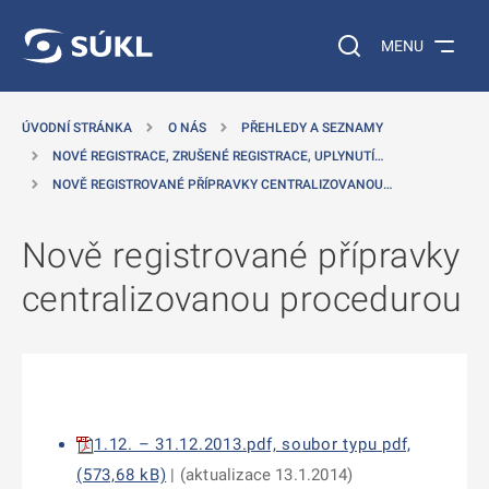
 NA HLAVNÍ OBSAH
Vyhledávání na web
MENU
ÚVODNÍ STRÁNKA
O NÁS
PŘEHLEDY A SEZNAMY
NOVÉ REGISTRACE, ZRUŠENÉ REGISTRACE, UPLYNUTÍ…
NOVĚ REGISTROVANÉ PŘÍPRAVKY CENTRALIZOVANOU…
Nově registrované přípravky
centralizovanou procedurou
1.12. – 31.12.2013.pdf, soubor typu pdf,
(573,68 kB)
| (aktualizace 13.1.2014)