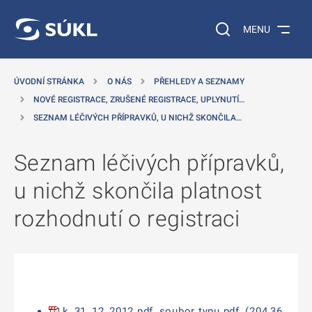
 NA HLAVNÍ OBSAH
Vyhledávání na web
MENU
ÚVODNÍ STRÁNKA
O NÁS
PŘEHLEDY A SEZNAMY
NOVÉ REGISTRACE, ZRUŠENÉ REGISTRACE, UPLYNUTÍ…
SEZNAM LÉČIVÝCH PŘÍPRAVKŮ, U NICHŽ SKONČILA…
Seznam léčivých přípravků,
u nichž skončila platnost
rozhodnutí o registraci
k_31_12_2012.pdf, soubor typu pdf, (204,36