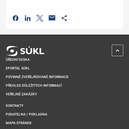
Odkaz se otevře na nové kartě
Odkaz se otevře na nové kartě
Odkaz se otevře na nové kartě
Odkaz se otevře na nové kartě
ZPĚT 
ÚŘEDNÍ DESKA
EPORTÁL SÚKL
POVINNĚ ZVEŘEJŇOVANÉ INFORMACE
PŘEHLED DŮLEŽITÝCH INFORMACÍ
VEŘEJNÉ ZAKÁZKY
KONTAKTY
PODATELNA / POKLADNA
MAPA STRÁNEK