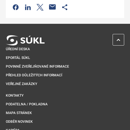
Odkaz se otevře na nové kartě
Odkaz se otevře na nové kartě
Odkaz se otevře na nové kartě
Odkaz se otevře na nové kartě
ZPĚT 
ÚŘEDNÍ DESKA
EPORTÁL SÚKL
POVINNĚ ZVEŘEJŇOVANÉ INFORMACE
PŘEHLED DŮLEŽITÝCH INFORMACÍ
VEŘEJNÉ ZAKÁZKY
KONTAKTY
PODATELNA / POKLADNA
MAPA STRÁNEK
ODBĚR NOVINEK