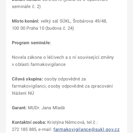
semináře č. 2)
Místo konání:
velký sál SÚKL, Šrobárova 49/48,
100 00 Praha 10 (budova č. 24)
Program semináře:
Novela zákona o léčivech a s ní související změny
v oblasti farmakovigilance
Cílová skupina:
osoby odpovědné za
farmakovigilanci, osoby odpovědné za zpracování
hlášení NÚ
Garant:
MUDr. Jana Mladá
Kontaktní osoba:
Kristýna Němcová, tel.č.:
272 185 885, e-mail:
farmakovigilance@sukl.gov.cz