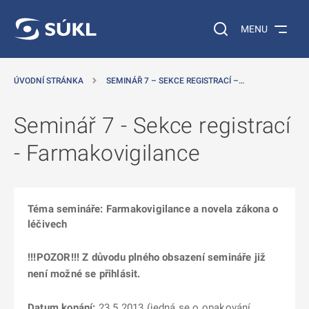
 NA HLAVNÍ OBSAH
Vyhledávání na web
MENU
ÚVODNÍ STRÁNKA
SEMINÁŘ 7 – SEKCE REGISTRACÍ –…
Seminář 7 - Sekce registrací
- Farmakovigilance
Téma semináře: Farmakovigilance a novela zákona o
léčivech
!!!POZOR!!! Z důvodu plného obsazení semináře již
není možné se přihlásit.
Datum konání:
23.5.2013 (jedná se o opakování