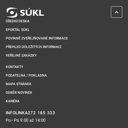
ZPĚT 
ÚŘEDNÍ DESKA
EPORTÁL SÚKL
POVINNĚ ZVEŘEJŇOVANÉ INFORMACE
PŘEHLED DŮLEŽITÝCH INFORMACÍ
VEŘEJNÉ ZAKÁZKY
KONTAKTY
PODATELNA / POKLADNA
MAPA STRÁNEK
ODBĚR NOVINEK
KARIÉRA
272 185 333
INFOLINKA
Po–Pá 9:00 až 14:00