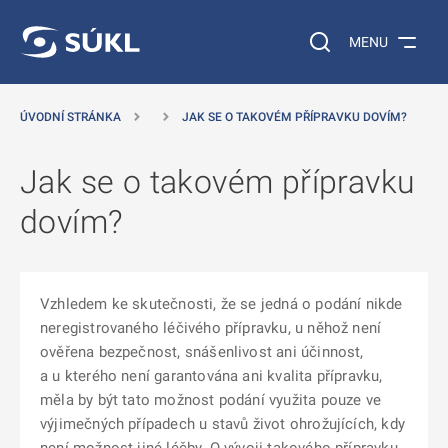
 NA HLAVNÍ OBSAH
Vyhledávání na web
MENU
ÚVODNÍ STRÁNKA
JAK SE O TAKOVÉM PŘÍPRAVKU DOVÍM?
Jak se o takovém přípravku
dovím?
Vzhledem ke skutečnosti, že se jedná o podání nikde
neregistrovaného léčivého přípravku, u něhož není
ověřena bezpečnost, snášenlivost ani účinnost,
a u kterého není garantována ani kvalita přípravku,
měla by být tato možnost podání využita pouze ve
výjimečných případech u stavů život ohrožujících, kdy