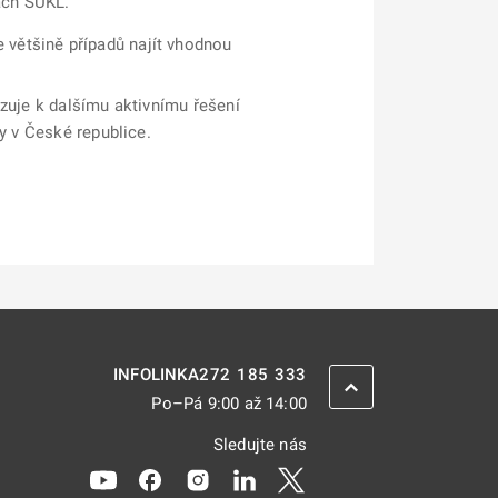
ách SÚKL.
 většině případů najít vhodnou
azuje k dalšímu aktivnímu řešení
y v České republice.
272 185 333
INFOLINKA
ZPĚT NAHORU
Po–Pá 9:00 až 14:00
Sledujte nás
Odkaz se otevře na nové kartě
Odkaz se otevře na nové kartě
Odkaz se otevře na nové kartě
Odkaz se otevře na nové kar
Odkaz se otevře na nov