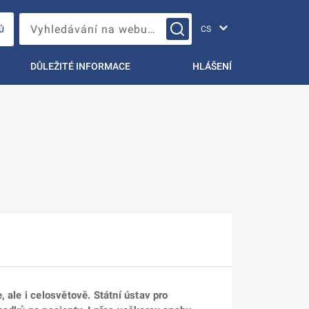
Změna jazyka
Vyhledávání na webu…
Ů
DŮLEŽITÉ INFORMACE
HLÁŠENÍ
 ale i celosvětově. Státní ústav pro