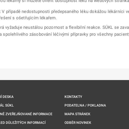
ou lékárny si můžete ověřit dostupnost léku na webových stránk
:
V případě nedostupnosti předepsaného léku dokážou lékárníci ve
řešení s ošetřujícím lékařem.
rá vyžaduje neustálou pozornost a flexibilní reakce. SÚKL se zav
o a spolehlivého zásobování léčivými přípravky pro všechny pacient
ě
é kartě
ře na nové kartě
Í DESKA
KONTAKTY
ÁL SÚKL
PODATELNA / POKLADNA
NNĚ ZVEŘEJŇOVANÉ INFORMACE
MAPA STRÁNEK
ED DŮLEŽITÝCH INFORMACÍ
ODBĚR NOVINEK