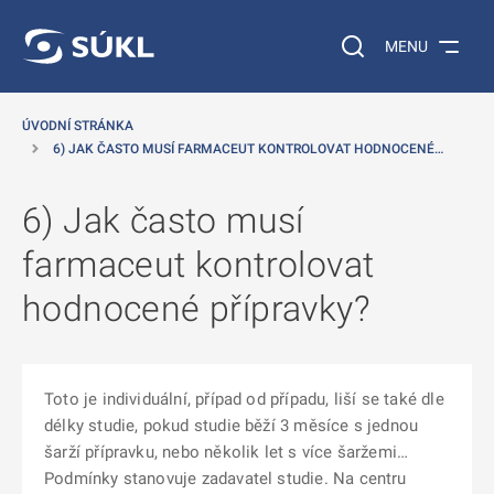
 NA HLAVNÍ OBSAH
Vyhledávání na web
MENU
ÚVODNÍ STRÁNKA
6) JAK ČASTO MUSÍ FARMACEUT KONTROLOVAT HODNOCENÉ…
6) Jak často musí
farmaceut kontrolovat
hodnocené přípravky?
Toto je individuální, případ od případu, liší se také dle
délky studie, pokud studie běží 3 měsíce s jednou
šarží přípravku, nebo několik let s více šaržemi…
Podmínky stanovuje zadavatel studie. Na centru