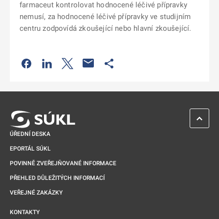
farmaceut kontrolovat hodnocené léčivé přípravky
nemusí, za hodnocené léčivé přípravky ve studijním
centru zodpovídá zkoušející nebo hlavní zkoušející.
Odkaz se otevře na nové kartě
Odkaz se otevře na nové kartě
Odkaz se otevře na nové kartě
Odkaz se otevře na nové kartě
ZPĚT 
ÚŘEDNÍ DESKA
EPORTÁL SÚKL
POVINNĚ ZVEŘEJŇOVANÉ INFORMACE
PŘEHLED DŮLEŽITÝCH INFORMACÍ
VEŘEJNÉ ZAKÁZKY
KONTAKTY