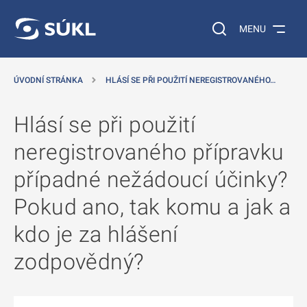
 NA HLAVNÍ OBSAH
Vyhledávání na web
MENU
ÚVODNÍ STRÁNKA
HLÁSÍ SE PŘI POUŽITÍ NEREGISTROVANÉHO…
Hlásí se při použití
neregistrovaného přípravku
případné nežádoucí účinky?
Pokud ano, tak komu a jak a
kdo je za hlášení
zodpovědný?