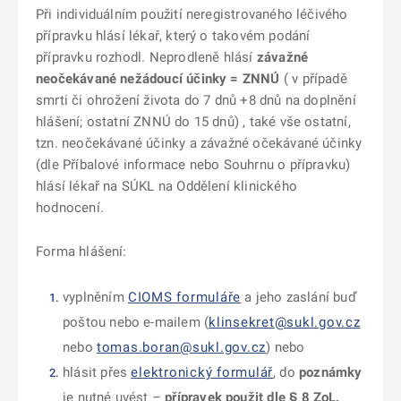
Při individuálním použití neregistrovaného léčivého
přípravku hlásí lékař, který o takovém podání
přípravku rozhodl. Neprodleně hlásí
závažné
neočekávané nežádoucí účinky = ZNNÚ
( v případě
smrti či ohrožení života do 7 dnů +8 dnů na doplnění
hlášení; ostatní ZNNÚ do 15 dnů) , také vše ostatní,
tzn. neočekávané účinky a závažné očekávané účinky
(dle Příbalové informace nebo Souhrnu o přípravku)
hlásí lékař na SÚKL na Oddělení klinického
hodnocení.
Forma hlášení:
vyplněním
CIOMS formuláře
a jeho zaslání buď
poštou nebo e-mailem (
klinsekret@sukl.gov.cz
nebo
tomas.boran@sukl.gov.cz
) nebo
hlásit přes
elektronický formulář
, do
poznámky
je nutné uvést –
přípravek použit dle § 8 ZoL.