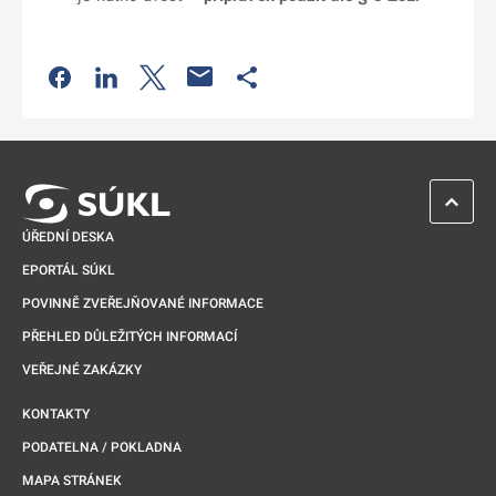
Odkaz se otevře na nové kartě
Odkaz se otevře na nové kartě
Odkaz se otevře na nové kartě
Odkaz se otevře na nové kartě
ZPĚT 
ÚŘEDNÍ DESKA
EPORTÁL SÚKL
POVINNĚ ZVEŘEJŇOVANÉ INFORMACE
PŘEHLED DŮLEŽITÝCH INFORMACÍ
VEŘEJNÉ ZAKÁZKY
KONTAKTY
PODATELNA / POKLADNA
MAPA STRÁNEK