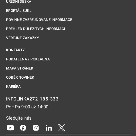
ÚŘEDNÍ DESKA
EPORTÁL SÚKL
POVINNĚ ZVEŘEJŇOVANÉ INFORMACE
PŘEHLED DŮLEŽITÝCH INFORMACÍ
VEŘEJNÉ ZAKÁZKY
KONTAKTY
PODATELNA / POKLADNA
MAPA STRÁNEK
ODBĚR NOVINEK
KARIÉRA
272 185 333
INFOLINKA
Po–Pá 9:00 až 14:00
Sledujte nás
Odkaz se otevře na nové kartě
Odkaz se otevře na nové kartě
Odkaz se otevře na nové kartě
Odkaz se otevře na nové kartě
Odkaz se otevře na nové kartě