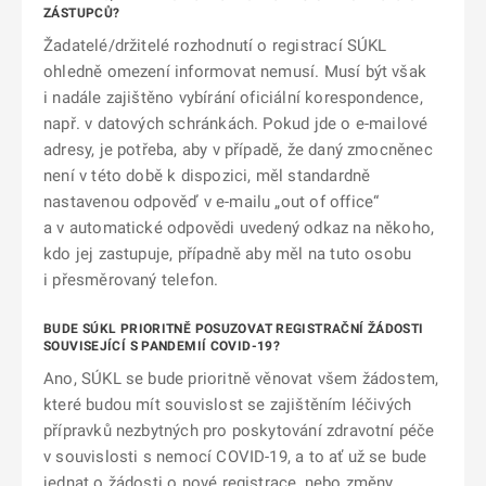
ZÁSTUPCŮ?
Žadatelé/držitelé rozhodnutí o registrací SÚKL
ohledně omezení informovat nemusí. Musí být však
i nadále zajištěno vybírání oficiální korespondence,
např. v datových schránkách. Pokud jde o e-mailové
adresy, je potřeba, aby v případě, že daný zmocněnec
není v této době k dispozici, měl standardně
nastavenou odpověď v e-mailu „out of office“
a v automatické odpovědi uvedený odkaz na někoho,
kdo jej zastupuje, případně aby měl na tuto osobu
i přesměrovaný telefon.
BUDE SÚKL PRIORITNĚ POSUZOVAT REGISTRAČNÍ ŽÁDOSTI
SOUVISEJÍCÍ S PANDEMIÍ COVID-19?
Ano, SÚKL se bude prioritně věnovat všem žádostem,
které budou mít souvislost se zajištěním léčivých
přípravků nezbytných pro poskytování zdravotní péče
v souvislosti s nemocí COVID-19, a to ať už se bude
jednat o žádosti o nové registrace, nebo změny