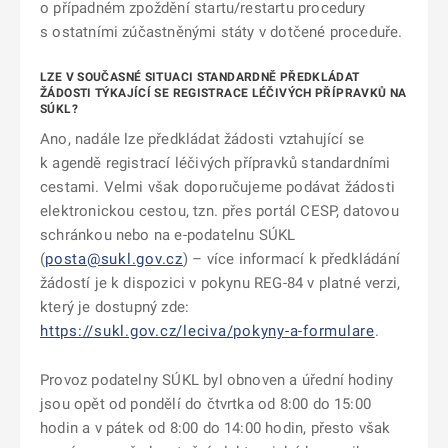
o případném zpoždění startu/restartu procedury
s ostatními zúčastněnými státy v dotčené proceduře.
LZE V SOUČASNÉ SITUACI STANDARDNĚ PŘEDKLÁDAT
ŽÁDOSTI TÝKAJÍCÍ SE REGISTRACE LÉČIVÝCH PŘÍPRAVKŮ NA
SÚKL?
Ano, nadále lze předkládat žádosti vztahující se
k agendě registrací léčivých přípravků standardními
cestami. Velmi však doporučujeme podávat žádosti
elektronickou cestou, tzn. přes portál CESP, datovou
schránkou nebo na e-podatelnu SÚKL
(
posta@sukl.gov.cz
) – více informací k předkládání
žádostí je k dispozici v pokynu REG-84 v platné verzi,
který je dostupný zde:
https://sukl.gov.cz/leciva/pokyny-a-formulare
.
Provoz podatelny SÚKL byl obnoven a úřední hodiny
jsou opět od pondělí do čtvrtka od 8:00 do 15:00
hodin a v pátek od 8:00 do 14:00 hodin, přesto však