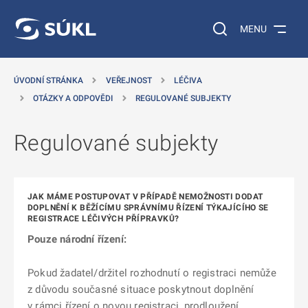
 NA HLAVNÍ OBSAH
Vyhledávání na web
MENU
ÚVODNÍ STRÁNKA
VEŘEJNOST
LÉČIVA
OTÁZKY A ODPOVĚDI
REGULOVANÉ SUBJEKTY
Regulované subjekty
JAK MÁME POSTUPOVAT V PŘÍPADĚ NEMOŽNOSTI DODAT
DOPLNĚNÍ K BĚŽÍCÍMU SPRÁVNÍMU ŘÍZENÍ TÝKAJÍCÍHO SE
REGISTRACE LÉČIVÝCH PŘÍPRAVKŮ?
Pouze národní řízení:
Pokud žadatel/držitel rozhodnutí o registraci nemůže
z důvodu současné situace poskytnout doplnění
v rámci řízení o novou registraci, prodloužení