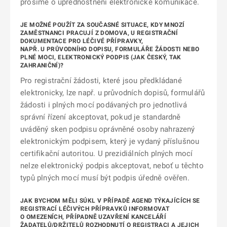
prosíme o upřednostnění elektronické komunikace.
JE MOŽNÉ POUŽÍT ZA SOUČASNÉ SITUACE, KDY MNOZÍ
ZAMĚSTNANCI PRACUJÍ Z DOMOVA, U REGISTRAČNÍ
DOKUMENTACE PRO LÉČIVÉ PŘÍPRAVKY,
NAPŘ. U PRŮVODNÍHO DOPISU, FORMULÁŘE ŽÁDOSTI NEBO
PLNÉ MOCI, ELEKTRONICKÝ PODPIS (JAK ČESKÝ, TAK
ZAHRANIČNÍ)?
Pro registrační žádosti, které jsou předkládané
elektronicky, lze např. u průvodních dopisů, formulářů
žádosti i plných mocí podávaných pro jednotlivá
správní řízení akceptovat, pokud je standardně
uváděný sken podpisu oprávněné osoby nahrazený
elektronickým podpisem, který je vydaný příslušnou
certifikační autoritou. U prezidiálních plných mocí
nelze elektronický podpis akceptovat, neboť u těchto
typů plných mocí musí být podpis úředně ověřen.
JAK BYCHOM MĚLI SÚKL V PŘÍPADĚ AGEND TÝKAJÍCÍCH SE
REGISTRACÍ LÉČIVÝCH PŘÍPRAVKŮ INFORMOVAT
O OMEZENÍCH, PŘÍPADNĚ UZAVŘENÍ KANCELÁŘÍ
ŽADATELŮ/DRŽITELŮ ROZHODNUTÍ O REGISTRACI A JEJICH