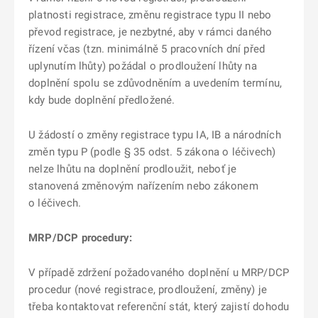
platnosti registrace, změnu registrace typu II nebo
převod registrace, je nezbytné, aby v rámci daného
řízení včas (tzn. minimálně 5 pracovních dní před
uplynutím lhůty) požádal o prodloužení lhůty na
doplnění spolu se zdůvodněním a uvedením termínu,
kdy bude doplnění předložené.
U žádostí o změny registrace typu IA, IB a národních
změn typu P (podle § 35 odst. 5 zákona o léčivech)
nelze lhůtu na doplnění prodloužit, neboť je
stanovená změnovým nařízením nebo zákonem
o léčivech.
MRP/DCP procedury:
V případě zdržení požadovaného doplnění u MRP/DCP
procedur (nové registrace, prodloužení, změny) je
třeba kontaktovat referenční stát, který zajistí dohodu