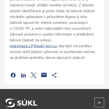
registrací (např. přidání nového výrobce). Z důvodu
snazší identifikace je proto třeba na takové žádosti
vhodným způsobem v průvodním dopisu k této
žádosti upozornit, včetně označení „související
s COVID-19“, a uvést zdůvodnění této souvislosti.
Zároveň prosíme o zaslání informace o předložení
takové žádosti na adresu
registrace.LP@sukl.gov.cz
, aby bylo od začátku
možné začít žádost vyřizovat ve zrychleném režimu
za dodržení právního rámce takových žádostí.
Odkaz se otevře na nové kartě
Odkaz se otevře na nové kartě
Odkaz se otevře na nové kartě
Odkaz se otevře na nové kartě
ZPĚT 