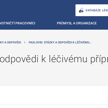
DATABÁZE LÉK
VOTNIČTÍ PRACOVNÍCI
PRŮMYSL A ORGANIZACE
KY A ODPOVĚDI
PAXLOVID: OTÁZKY A ODPOVĚDI K LÉČIVÉMU…
 odpovědi k léčivému přípr