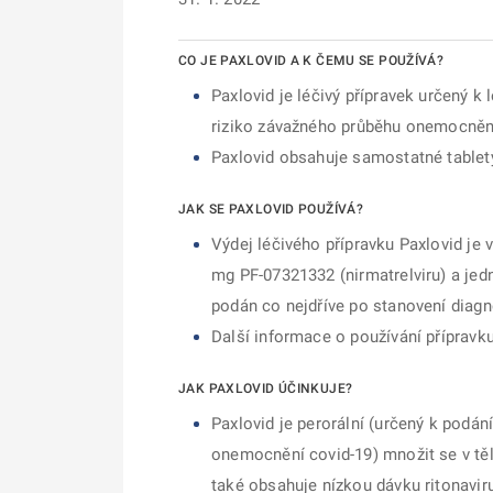
CO JE PAXLOVID A K ČEMU SE POUŽÍVÁ?
Paxlovid je léčivý přípravek určený k
riziko závažného průběhu onemocnění
Paxlovid obsahuje samostatné tablety 
JAK SE PAXLOVID POUŽÍVÁ?
Výdej léčivého
přípravku Paxlovid je 
mg PF-07321332 (nirmatrelviru) a jed
podán co nejdříve po stanovení diagn
Další informace o používání přípravk
JAK PAXLOVID ÚČINKUJE?
Paxlovid je perorální (určený k podání
onemocnění covid-19) množit se v tě
také obsahuje nízkou dávku ritonaviru