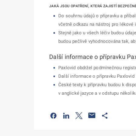
JAKÁ JSOU OPATŘENÍ, KTERÁ ZAJISTÍ BEZPEČN
Do souhrnu údajů o přípravku a příba
včetně odkazu na nástroj pro lékové in
Stejně jako u všech léčiv budou údaj
budou pečlivě vyhodnocována tak, aby
Další informace o přípravku Pa
Paxlovid obdržel podmínečnou registra
Další informace o přípravku Paxlovid 
České texty k přípravku budou k dispo
v anglické jazyce a v odstupu několik
Odkaz se otevře na nové kartě
Odkaz se otevře na nové kart
Odkaz se otevře na nov
Odkaz se otev