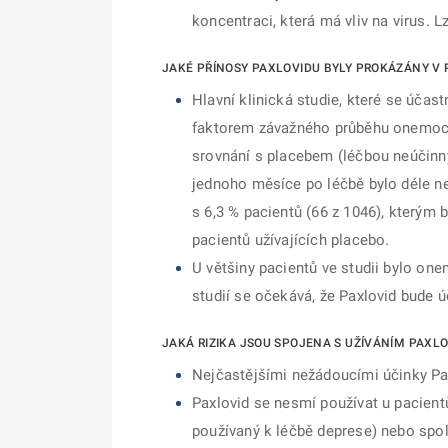
koncentraci, která má vliv na virus. 
JAKÉ PŘÍNOSY PAXLOVIDU BYLY PROKÁZÁNY V 
Hlavní klinická studie, které se účas
faktorem závažného průběhu onemocně
srovnání s placebem (léčbou neúčinný
jednoho měsíce po léčbě bylo déle než
s 6,3 % pacientů (66 z 1046), kterým
pacientů užívajících placebo.
U většiny pacientů ve studii bylo on
studií se očekává, že Paxlovid bude 
JAKÁ RIZIKA JSOU SPOJENA S UŽÍVÁNÍM PAXL
Nejčastějšími nežádoucími účinky Pax
Paxlovid se nesmí používat u pacientů
používaný k léčbě deprese) nebo spole