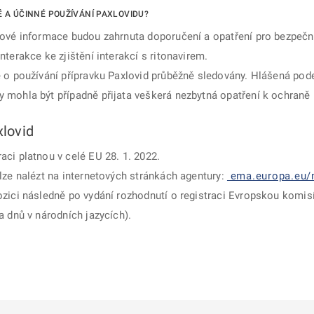
É A ÚČINNÉ POUŽÍVÁNÍ PAXLOVIDU?
lové informace budou zahrnuta doporučení a opatření pro bezpečné
terakce ke zjištění interakcí s ritonavirem.
e o používání přípravku Paxlovid průběžně sledovány. Hlášená pod
 mohla být případně přijata veškerá nezbytná opatření k ochraně 
xlovid
ci platnou v celé EU 28. 1. 2022.
lze nalézt na internetových stránkách agentury:
ema.europa.eu/
zici následně po vydání rozhodnutí o registraci Evropskou komisí
a dnů v národních jazycích).
ě
é kartě
ře na nové kartě