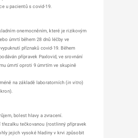
ce u pacientů s covid-19.
základním onemocněním, které je rizikovým
ebo úmrtí během 28 dnů léčby ve
 vypuknutí příznaků covid-19. Během
podáván přípravek Paxlovid, ve srovnání
mu úmrtí oproti 9 úmrtím ve skupině
cméně na základě laboratorních (
in vitro
)
kron).
ůjem, bolest hlavy a zvracení.
í třezalku tečkovanou (rostlinný přípravek
hly jejich vysoké hladiny v krvi způsobit