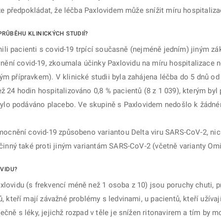
Lze předpokládat, že léčba Paxlovidem může snížit míru hospitaliza
PRŮBĚHU KLINICKÝCH STUDIÍ?
tnili pacienti s covid-19 trpící současně (nejméně jedním) jiným 
ní covid-19, zkoumala účinky Paxlovidu na míru hospitalizace n
m přípravkem). V klinické studii byla zahájena léčba do 5 dnů od
 24 hodin hospitalizováno 0,8 % pacientů (8 z 1 039), kterým byl 
 bylo podáváno placebo. Ve skupině s Paxlovidem nedošlo k žádné
emocnění covid-19 způsobeno variantou Delta viru SARS-CoV-2, ni
účinný také proti jiným variantám SARS-CoV-2 (včetně varianty Omi
OVIDU?
lovidu (s frekvencí méně než 1 osoba z 10) jsou poruchy chuti, pr
, kteří mají závažné problémy s ledvinami, u pacientů, kteří užívaj
čně s léky, jejichž rozpad v těle je snížen ritonavirem a tím by mo