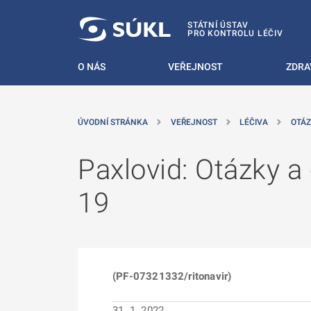
 NA HLAVNÍ OBSAH
STÁTNÍ ÚSTAV
PRO KONTROLU LÉČIV
O NÁS
VEŘEJNOST
ZDRA
ÚVODNÍ STRÁNKA
VEŘEJNOST
LÉČIVA
OTÁZ
Paxlovid: Otázky a
19
(PF-07321332/ritonavir)
31. 1. 2022