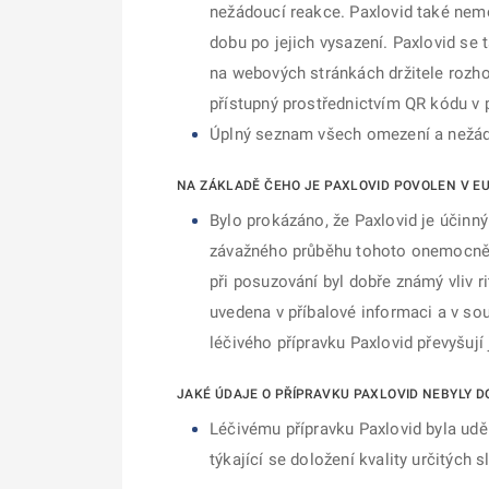
nežádoucí reakce. Paxlovid také nemoho
dobu po jejich vysazení. Paxlovid se 
na webových stránkách držitele rozhodn
přístupný prostřednictvím QR kódu v 
Úplný seznam všech omezení a nežádou
NA ZÁKLADĚ ČEHO JE PAXLOVID POVOLEN V E
Bylo prokázáno, že Paxlovid je účinný
závažného průběhu tohoto onemocnění
při posuzování byl dobře známý vliv ri
uvedena v příbalové informaci a v sou
léčivého přípravku Paxlovid převyšují 
JAKÉ ÚDAJE O PŘÍPRAVKU PAXLOVID NEBYLY 
Léčivému přípravku Paxlovid byla uděl
týkající se doložení kvality určitých 