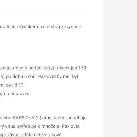
vou léčbu kyslíkem a u nichž je zvýšené
vid je určen k podání ústy) obsahující 150
h) po dobu 5 dnů. Paxlovid by měl být
ní covid-19.
jů o přípravku.
ost viru SARS-CoV-2 (virus, který způsobuje
rý virus potřebuje k množení. Paxlovid
je zůstat v těle déle v takové