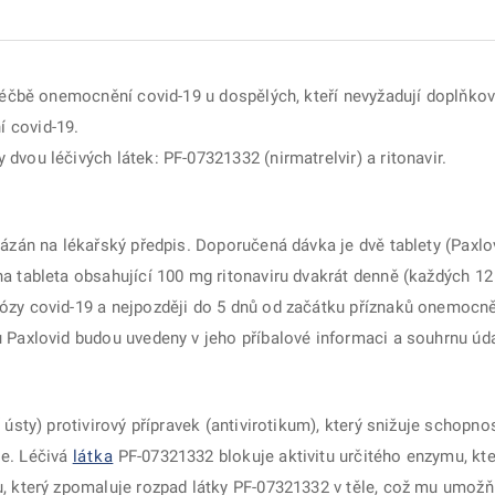
 léčbě onemocnění covid-19 u dospělých, kteří nevyžadují doplňko
 covid-19.
dvou léčivých látek: PF-07321332 (nirmatrelvir) a ritonavir.
vázán na lékařský předpis. Doporučená dávka je dvě tablety (Paxlo
na tableta obsahující 100 mg ritonaviru dvakrát denně
(každých 12 
ózy covid-19 a nejpozději do 5 dnů od začátku příznaků onemocně
u Paxlovid budou uvedeny v jeho příbalové informaci a souhrnu úda
 ústy) protivirový přípravek (antivirotikum), který snižuje schopn
le. Léčivá
látka
PF-07321332 blokuje aktivitu určitého enzymu, kte
, který zpomaluje rozpad látky PF-07321332 v těle, což mu umožňu