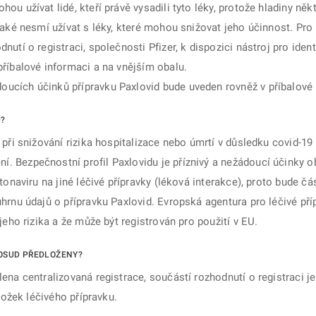
u užívat lidé, kteří právě vysadili tyto léky, protože hladiny někt
také nesmí užívat s léky, které mohou snižovat jeho účinnost. Pro 
utí o registraci, společnosti Pfizer, k dispozici nástroj pro identi
příbalové informaci a na vnějším obalu.
cích účinků přípravku Paxlovid bude uveden rovněž v příbalové i
U?
 při snižování rizika hospitalizace nebo úmrtí v důsledku covid-1
. Bezpečnostní profil Paxlovidu je příznivý a nežádoucí účinky 
tonaviru na jiné léčivé přípravky (léková interakce), proto bude čás
hrnu údajů o přípravku Paxlovid. Evropská agentura pro léčivé pří
jeho rizika a že může být registrován pro použití v EU.
DOSUD PŘEDLOŽENY?
ena centralizovaná registrace, součástí rozhodnutí o registraci je
složek léčivého přípravku.