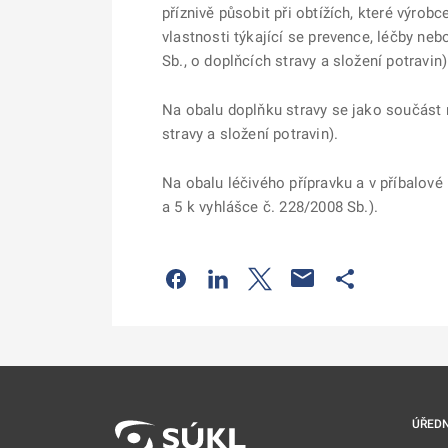
příznivě působit při obtížích, které výrob
vlastnosti týkající se prevence, léčby ne
Sb., o doplňcích stravy a složení potravin)
Na obalu doplňku stravy se jako součást n
stravy a složení potravin).
Na obalu léčivého přípravku a v příbalové 
a 5 k vyhlášce č. 228/2008 Sb.).
Odkaz se otevře na nové kartě
Odkaz se otevře na nové kart
Odkaz se otevře na nov
Odkaz se otev
ÚŘEDN