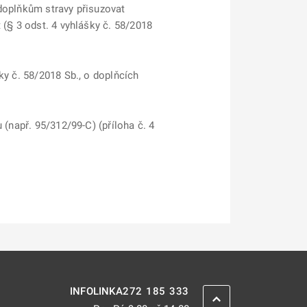
í doplňkům stravy přisuzovat
 (§ 3 odst. 4 vyhlášky č. 58/2018
ky č. 58/2018 Sb., o doplňcích
 (např. 95/312/99-C) (příloha č. 4
272 185 333
INFOLINKA
ZPĚT NAHORU