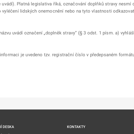
ce uvádí). Platná legislativa říká, označování doplňků stravy nesm
bo vyléčení lidských onemocnění nebo na tyto vlastnosti odkazovat
ázvu uvádí označení „doplněk stravy“ (§ 3 odst. 1 písm. a) vyhláš
informaci je uvedeno tzv. registrační číslo v předepsaném formátu
ě
é kartě
ře na nové kartě
Í DESKA
KONTAKTY