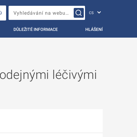
Změna jazyka
Vyhledávání na webu…
Ů
DŮLEŽITÉ INFORMACE
HLÁŠENÍ
rodejnými léčivými