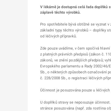
V lékárně je dostupná celá řada doplňků s
záplavě těchto výrobků.
Pro spotřebitele bývá obtížné se vyznat v
základní typy těchto výrobků – doplňky st
od léčivých přípravků.
Zde pouze uvádíme, v čem spočívá hlavní 
z platných právních předpisů (zákon č. 11
zákonů, ve znění pozdějších předpisů; vyh
Evropského parlamentu a Rady 2002/46/ES 
Sb., o některých způsobech označování pot
č. 228/2008 Sb., o registraci léčivých příp
Účinnost je posuzována pouze u léčivých 
U doplňků stravy se neposuzuje účinnost.
stránce posuzována (např. zda rostlina 