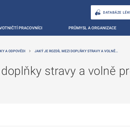
DATABÁZE LÉK
VOTNIČTÍ PRACOVNÍCI
PRŮMYSL A ORGANIZACE
KY A ODPOVĚDI
JAKÝ JE ROZDÍL MEZI DOPLŇKY STRAVY A VOLNĚ…
i doplňky stravy a volně p