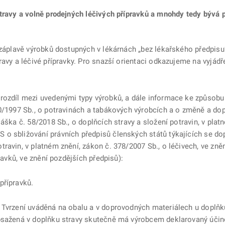
travy a volně prodejných léčivých přípravků a mnohdy tedy bývá p
 záplavě výrobků dostupných v lékárnách „bez lékařského předpisu“
ravy a léčivé přípravky. Pro snazší orientaci odkazujeme na vyjádř
rozdíl mezi uvedenými typy výrobků, a dále informace ke způsobu 
0/1997 Sb., o potravinách a tabákových výrobcích a o změně a dop
láška č. 58/2018 Sb., o doplňcích stravy a složení potravin, v pla
o sbližování právních předpisů členských států týkajících se dop
ravin, v platném znění, zákon č. 378/2007 Sb., o léčivech, ve zně
ravků, ve znění pozdějších předpisů):
přípravků.
 Tvrzení uváděná na obalu a v doprovodných materiálech u doplňk
obsažená v doplňku stravy skutečně má výrobcem deklarovaný úči