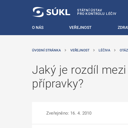
 NA HLAVNÍ OBSAH
STÁTNÍ ÚSTAV
PRO KONTROLU LÉČIV
O NÁS
VEŘEJNOST
ZDRA
ÚVODNÍ STRÁNKA
VEŘEJNOST
LÉČIVA
OTÁZ
Jaký je rozdíl mez
přípravky?
Zveřejněno: 16. 4. 2010