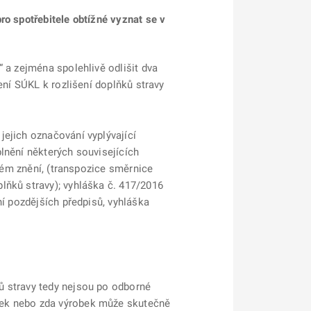
ro spotřebitele obtížné vyznat se v
 a zejména spolehlivě odlišit dva
ení SÚKL k rozlišení doplňků stravy
jejich označování vyplývající
lnění některých souvisejících
tném znění, (transpozice směrnice
lňků stravy); vyhláška č. 417/2016
ní pozdějších předpisů, vyhláška
ů stravy tedy nejsou po odborné
nek nebo zda výrobek může skutečně