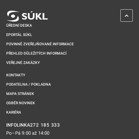
ZPĚT 
ÚŘEDNÍ DESKA
EPORTÁL SÚKL
POVINNĚ ZVEŘEJŇOVANÉ INFORMACE
PŘEHLED DŮLEŽITÝCH INFORMACÍ
VEŘEJNÉ ZAKÁZKY
KONTAKTY
PODATELNA / POKLADNA
MAPA STRÁNEK
ODBĚR NOVINEK
KARIÉRA
272 185 333
INFOLINKA
Po–Pá 9:00 až 14:00