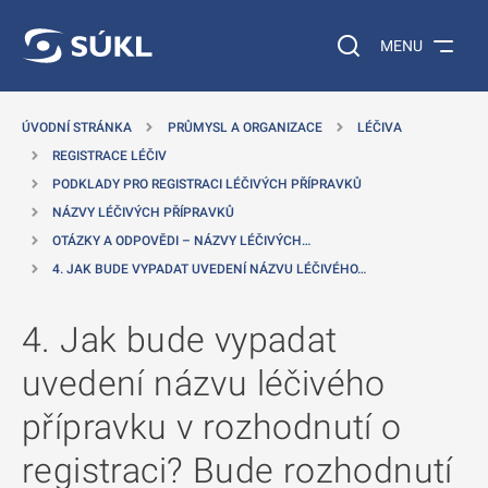
 NA HLAVNÍ OBSAH
Vyhledávání na web
MENU
ÚVODNÍ STRÁNKA
PRŮMYSL A ORGANIZACE
LÉČIVA
REGISTRACE LÉČIV
PODKLADY PRO REGISTRACI LÉČIVÝCH PŘÍPRAVKŮ
NÁZVY LÉČIVÝCH PŘÍPRAVKŮ
OTÁZKY A ODPOVĚDI – NÁZVY LÉČIVÝCH…
4. JAK BUDE VYPADAT UVEDENÍ NÁZVU LÉČIVÉHO…
4. Jak bude vypadat
uvedení názvu léčivého
přípravku v rozhodnutí o
registraci? Bude rozhodnutí