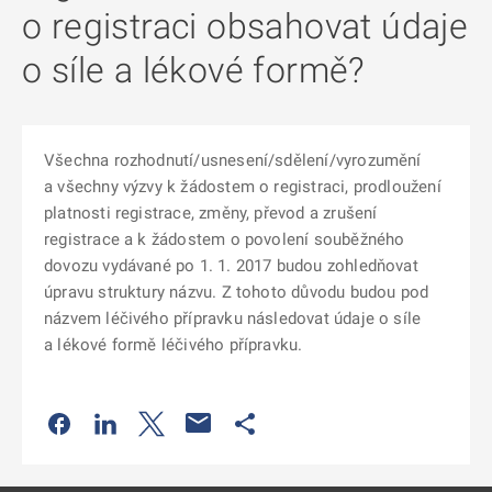
o registraci obsahovat údaje
o síle a lékové formě?
Všechna rozhodnutí/usnesení/sdělení/vyrozumění
a všechny výzvy k žádostem o registraci, prodloužení
platnosti registrace, změny, převod a zrušení
registrace a k žádostem o povolení souběžného
dovozu vydávané po 1. 1. 2017 budou zohledňovat
úpravu struktury názvu. Z tohoto důvodu budou pod
názvem léčivého přípravku následovat údaje o síle
a lékové formě léčivého přípravku.
Odkaz se otevře na nové kartě
Odkaz se otevře na nové kartě
Odkaz se otevře na nové kartě
Odkaz se otevře na nové kartě