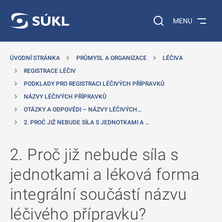
 NA HLAVNÍ OBSAH
Vyhledávání na web
MENU
ÚVODNÍ STRÁNKA
PRŮMYSL A ORGANIZACE
LÉČIVA
REGISTRACE LÉČIV
PODKLADY PRO REGISTRACI LÉČIVÝCH PŘÍPRAVKŮ
NÁZVY LÉČIVÝCH PŘÍPRAVKŮ
OTÁZKY A ODPOVĚDI – NÁZVY LÉČIVÝCH…
2. PROČ JIŽ NEBUDE SÍLA S JEDNOTKAMI A …
2. Proč již nebude síla s
jednotkami a léková forma
integrální součástí názvu
léčivého přípravku?