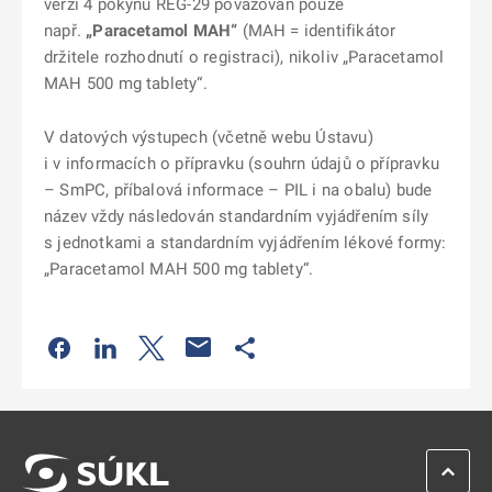
verzí 4 pokynu REG-29 považován pouze
např.
„Paracetamol MAH“
(MAH = identifikátor
držitele rozhodnutí o registraci), nikoliv „Paracetamol
MAH 500 mg tablety“.
V datových výstupech (včetně webu Ústavu)
i v informacích o přípravku (souhrn údajů o přípravku
– SmPC, příbalová informace – PIL i na obalu) bude
název vždy následován standardním vyjádřením síly
s jednotkami a standardním vyjádřením lékové formy:
„Paracetamol MAH 500 mg tablety“.
Odkaz se otevře na nové kartě
Odkaz se otevře na nové kartě
Odkaz se otevře na nové kartě
Odkaz se otevře na nové kartě
ZPĚT 