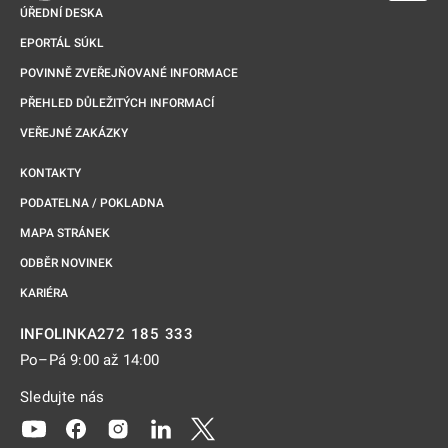
ÚŘEDNÍ DESKA
EPORTÁL SÚKL
POVINNĚ ZVEŘEJŇOVANÉ INFORMACE
PŘEHLED DŮLEŽITÝCH INFORMACÍ
VEŘEJNÉ ZAKÁZKY
KONTAKTY
PODATELNA / POKLADNA
MAPA STRÁNEK
ODBĚR NOVINEK
KARIÉRA
272 185 333
INFOLINKA
Po–Pá 9:00 až 14:00
Sledujte nás
Odkaz se otevře na nové kartě
Odkaz se otevře na nové kartě
Odkaz se otevře na nové kartě
Odkaz se otevře na nové kartě
Odkaz se otevře na nové kartě