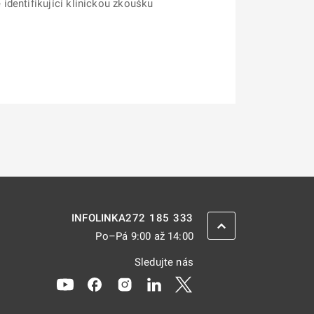
identifikující klinickou zkoušku
272 185 333
INFOLINKA
ZPĚT NAHORU
Po–Pá 9:00 až 14:00
Sledujte nás
Odkaz se otevře na nové kartě
Odkaz se otevře na nové kartě
Odkaz se otevře na nové kartě
Odkaz se otevře na nové kar
Odkaz se otevře na nov