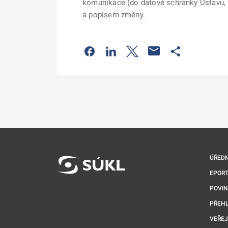
komunikace (do datové schránky Ústavu, p
a popisem změny.
Odkaz se otevře na nové kartě
Odkaz se otevře na nové kart
Odkaz se otevře na nov
Odkaz se otev
ÚŘEDN
EPORT
POVI
PŘEHL
VEŘEJ