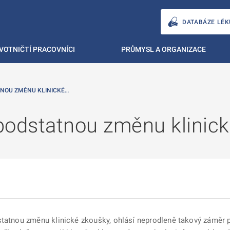
DATABÁZE LÉK
VOTNIČTÍ PRACOVNÍCI
PRŮMYSL A ORGANIZACE
TNOU ZMĚNU KLINICKÉ…
epodstatnou změnu klinic
statnou změnu klinické zkoušky, ohlásí neprodleně takový záměr 