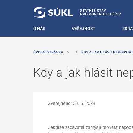
 NA HLAVNÍ OBSAH
STÁTNÍ ÚSTAV
PRO KONTROLU LÉČIV
O NÁS
VEŘEJNOST
ZDRA
ÚVODNÍ STRÁNKA
KDY A JAK HLÁSIT NEPODSTA
Kdy a jak hlásit n
Zveřejněno: 30. 5. 2024
Jestliže zadavatel zamýšlí provést nepod