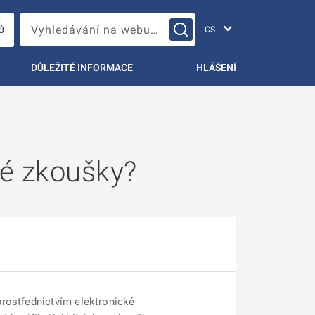
Změna jazyka
Vyhledávání na webu…
Ů
DŮLEŽITÉ INFORMACE
HLÁŠENÍ
ké zkoušky?
prostřednictvím elektronické