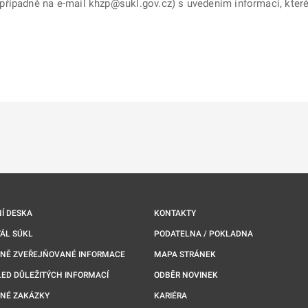
řípadně na e-mail khzp@sukl.gov.cz) s uvedením informací, které 
ě
é kartě
ře na nové kartě
Í DESKA
KONTAKTY
ÁL SÚKL
PODATELNA / POKLADNA
NNĚ ZVEŘEJŇOVANÉ INFORMACE
MAPA STRÁNEK
ED DŮLEŽITÝCH INFORMACÍ
ODBĚR NOVINEK
NÉ ZAKÁZKY
KARIÉRA