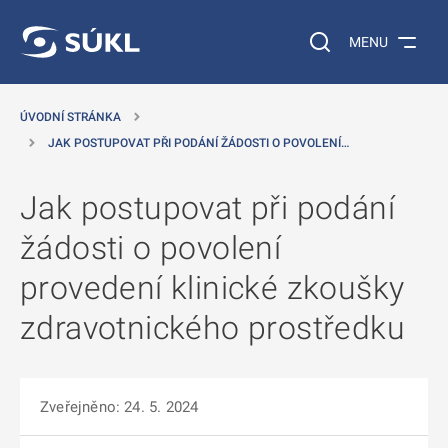
 NA HLAVNÍ OBSAH
Vyhledávání na web
MENU
ÚVODNÍ STRÁNKA
JAK POSTUPOVAT PŘI PODÁNÍ ŽÁDOSTI O POVOLENÍ…
Jak postupovat při podání
žádosti o povolení
provedení klinické zkoušky
zdravotnického prostředku
Zveřejněno: 24. 5. 2024