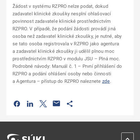
Žádost v systému RZPRO nelze podat, dokud
zadavatel klinické zkoušky nesplní ohlašovací
povinnost zadavatele klinické prostřednictvím
RZPRO. V případě, že podání žádosti provádí jiná
osoba než zadavatel klinické zkoušky, je nutné, aby
se tato osoba registrovala v RZPRO jako agentura
a zadavatel klinické zkoušky ji udělil plnou moc
prostřednictvím RZPRO v modulu JSU – Plná moc.
Podrobné návody: Manuál č. 1 – První přihlášení do
RZPRO a podání ohlášení osoby nebo činnosti
a Agentura – přístup do RZPRO naleznete
zde
.
Odkaz se otevře na nové kartě
Odkaz se otevře na nové kartě
Odkaz se otevře na nové kartě
Odkaz se otevře na nové kartě
ZPĚT 