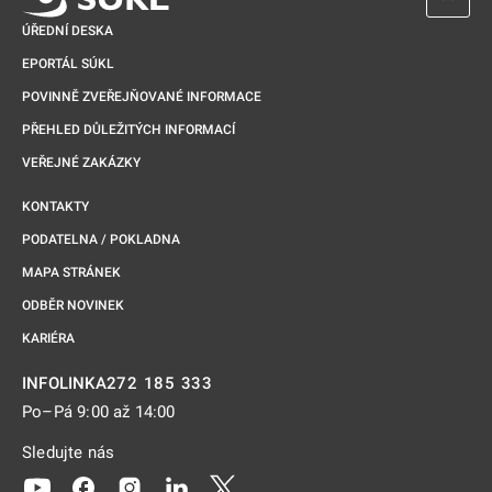
ÚŘEDNÍ DESKA
EPORTÁL SÚKL
POVINNĚ ZVEŘEJŇOVANÉ INFORMACE
PŘEHLED DŮLEŽITÝCH INFORMACÍ
VEŘEJNÉ ZAKÁZKY
KONTAKTY
PODATELNA / POKLADNA
MAPA STRÁNEK
ODBĚR NOVINEK
KARIÉRA
272 185 333
INFOLINKA
Po–Pá 9:00 až 14:00
Sledujte nás
Odkaz se otevře na nové kartě
Odkaz se otevře na nové kartě
Odkaz se otevře na nové kartě
Odkaz se otevře na nové kartě
Odkaz se otevře na nové kartě