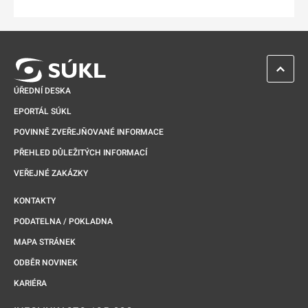
Odkaz se otevře na nové kartě
ZPĚT 
ÚŘEDNÍ DESKA
EPORTÁL SÚKL
POVINNĚ ZVEŘEJŇOVANÉ INFORMACE
PŘEHLED DŮLEŽITÝCH INFORMACÍ
VEŘEJNÉ ZAKÁZKY
KONTAKTY
PODATELNA / POKLADNA
MAPA STRÁNEK
ODBĚR NOVINEK
KARIÉRA