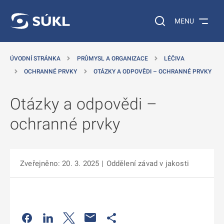
 NA HLAVNÍ OBSAH
Vyhledávání na web
MENU
ÚVODNÍ STRÁNKA
PRŮMYSL A ORGANIZACE
LÉČIVA
OCHRANNÉ PRVKY
OTÁZKY A ODPOVĚDI – OCHRANNÉ PRVKY
Otázky a odpovědi –
ochranné prvky
Zveřejněno: 20. 3. 2025
|
Oddělení závad v jakosti
Odkaz se otevře na nové kartě
Odkaz se otevře na nové kartě
Odkaz se otevře na nové kartě