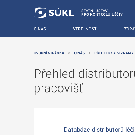
 NA HLAVNÍ OBSAH
STÁTNÍ ÚSTAV
PRO KONTROLU LÉČIV
O NÁS
VEŘEJNOST
ZDRA
ÚVODNÍ STRÁNKA
O NÁS
PŘEHLEDY A SEZNAMY
Přehled distributo
pracovišť
Databáze distributorů léč