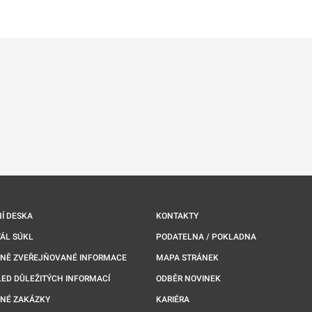
Í DESKA
KONTAKTY
ÁL SÚKL
PODATELNA / POKLADNA
NNĚ ZVEŘEJŇOVANÉ INFORMACE
MAPA STRÁNEK
ED DŮLEŽITÝCH INFORMACÍ
ODBĚR NOVINEK
NÉ ZAKÁZKY
KARIÉRA