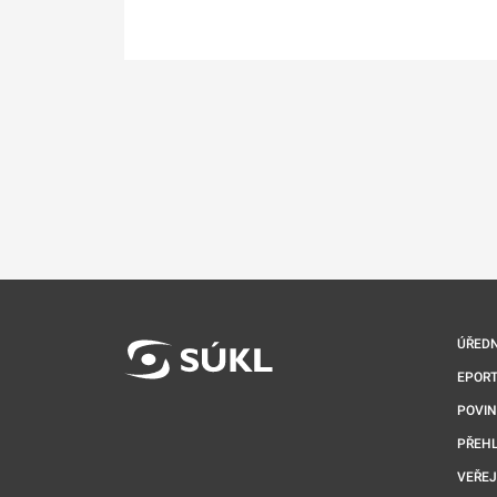
ÚŘEDN
EPORT
POVI
PŘEHL
VEŘEJ