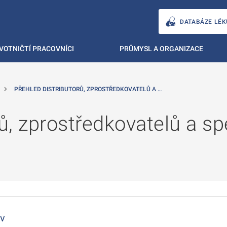
DATABÁZE LÉK
VOTNIČTÍ PRACOVNÍCI
PRŮMYSL A ORGANIZACE
PŘEHLED DISTRIBUTORŮ, ZPROSTŘEDKOVATELŮ A …
rů, zprostředkovatelů a s
iv