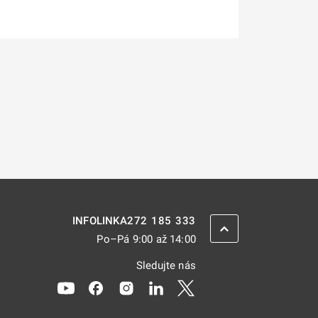
272 185 333
INFOLINKA
ZPĚT NAHORU
Po–Pá 9:00 až 14:00
Sledujte nás
Odkaz se otevře na nové kartě
Odkaz se otevře na nové kartě
Odkaz se otevře na nové kartě
Odkaz se otevře na nové kar
Odkaz se otevře na nov