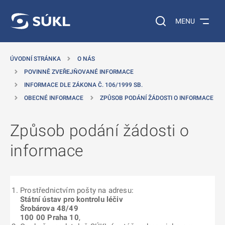
 NA HLAVNÍ OBSAH
Vyhledávání na web
MENU
ÚVODNÍ STRÁNKA
O NÁS
POVINNĚ ZVEŘEJŇOVANÉ INFORMACE
INFORMACE DLE ZÁKONA Č. 106/1999 SB.
OBECNÉ INFORMACE
ZPŮSOB PODÁNÍ ŽÁDOSTI O INFORMACE
Způsob podání žádosti o
informace
Prostřednictvím pošty na adresu:
Státní ústav pro kontrolu léčiv
Šrobárova 48/49
100 00 Praha 10
,