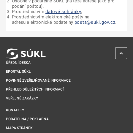
Osobně v podatelně SÚKL (na téže adrese jako pro
podání poštou),
Prostřednictvím
datové schránky
,
Prostřednictvím elektronické pošty na
adresu elektronické podatelny
posta@sukl.gov.cz
.
ZPĚT 
ÚŘEDNÍ DESKA
EPORTÁL SÚKL
POVINNĚ ZVEŘEJŇOVANÉ INFORMACE
PŘEHLED DŮLEŽITÝCH INFORMACÍ
VEŘEJNÉ ZAKÁZKY
KONTAKTY
PODATELNA / POKLADNA
MAPA STRÁNEK