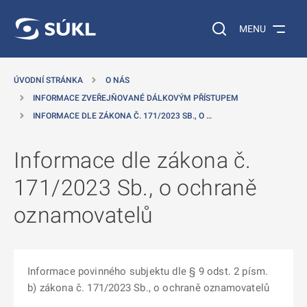
 NA HLAVNÍ OBSAH
Vyhledávání na web
MENU
ÚVODNÍ STRÁNKA
O NÁS
INFORMACE ZVEŘEJŇOVANÉ DÁLKOVÝM PŘÍSTUPEM
INFORMACE DLE ZÁKONA Č. 171/2023 SB., O …
Informace dle zákona č.
171/2023 Sb., o ochraně
oznamovatelů
Informace povinného subjektu dle § 9 odst. 2 písm.
b) zákona č. 171/2023 Sb., o ochraně oznamovatelů