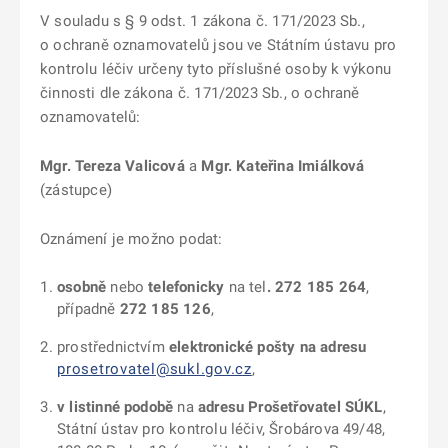
V souladu s § 9 odst. 1 zákona č. 171/2023 Sb.,
o ochraně oznamovatelů jsou ve Státním ústavu pro
kontrolu léčiv určeny tyto příslušné osoby k výkonu
činnosti dle zákona č. 171/2023 Sb., o ochraně
oznamovatelů:
Mgr. Tereza Valicová
a
Mgr. Kateřina Imiálková
(zástupce)
Oznámení je možno podat:
osobně
nebo
telefonicky
na tel
. 272 185 264
,
případně
272 185 126
,
prostřednictvím
elektronické pošty na adresu
prosetrovatel@sukl.gov.cz
,
v listinné podobě
na
adresu Prošetřovatel SÚKL
,
Státní ústav pro kontrolu léčiv, Šrobárova 49/48,