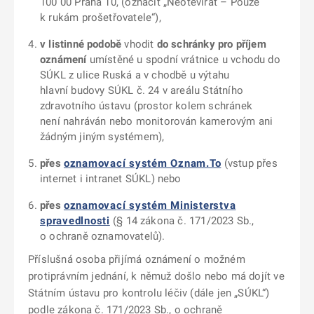
100 00 Praha 10, (označit „Neotevírat – Pouze
k rukám prošetřovatele“),
v listinné podobě
vhodit
do schránky pro příjem
oznámení
umístěné u spodní vrátnice u vchodu do
SÚKL z ulice Ruská a v chodbě u výtahu
hlavní budovy SÚKL č. 24 v areálu Státního
zdravotního ústavu (prostor kolem schránek
není nahráván nebo monitorován kamerovým ani
žádným jiným systémem),
přes
oznamovací systém Oznam.To
(vstup přes
internet i intranet SÚKL) nebo
přes
oznamovací systém Ministerstva
spravedlnosti
(§ 14 zákona č. 171/2023 Sb.,
o ochraně oznamovatelů).
Příslušná osoba přijímá oznámení o možném
protiprávním jednání, k němuž došlo nebo má dojít ve
Státním ústavu pro kontrolu léčiv (dále jen „SÚKL“)
podle zákona č. 171/2023 Sb., o ochraně