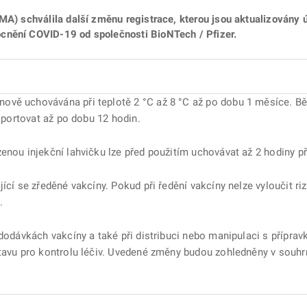
EMA) schválila další změnu registrace, kterou jsou aktualizovány
cnění COVID-19 od společnosti BioNTech / Pfizer.
vě uchovávána při teplotě 2 °C až 8 °C až po dobu 1 měsíce. Bě
nsportovat až po dobu 12 hodin.
enou injekční lahvičku lze před použitím uchovávat až 2 hodiny při
jící se zředěné vakcíny. Pokud při ředění vakcíny nelze vyloučit r
.
dodávkách vakcíny a také při distribuci nebo manipulaci s přípravk
tavu pro kontrolu léčiv. Uvedené změny budou zohledněny v souhrn