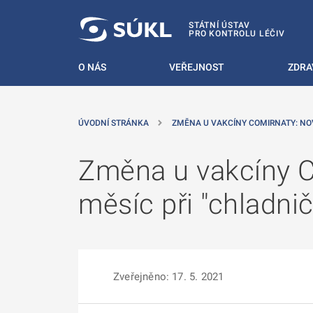
 NA HLAVNÍ OBSAH
STÁTNÍ ÚSTAV
PRO KONTROLU LÉČIV
O NÁS
VEŘEJNOST
ZDRA
ÚVODNÍ STRÁNKA
ZMĚNA U VAKCÍNY COMIRNATY: NO
Změna u vakcíny C
měsíc při "chladni
Zveřejněno: 17. 5. 2021