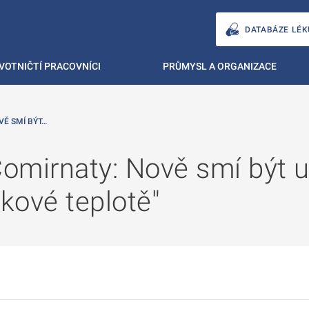
DATABÁZE LÉK
VOTNIČTÍ PRACOVNÍCI
PRŮMYSL A ORGANIZACE
VĚ SMÍ BÝT…
omirnaty: Nově smí být 
čkové teplotě"