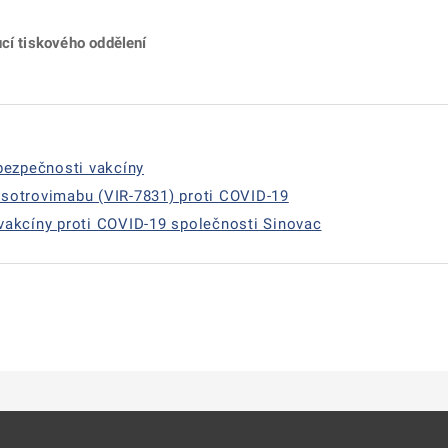
ucí tiskového oddělení
bezpečnosti vakcíny
sotrovimabu (VIR-7831) proti COVID-19
vakcíny proti COVID-19 společnosti Sinovac
ě
é kartě
ře na nové kartě