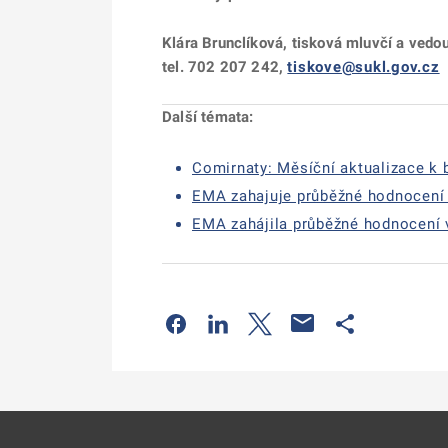
Klára Brunclíková, tisková mluvčí a vedo
tel. 702 207 242,
tiskove@sukl.gov.cz
Další témata:
Comirnaty: Měsíční aktualizace k 
EMA zahajuje průběžné hodnocení 
EMA zahájila průběžné hodnocení 
Odkaz se otevře na nové kartě
Odkaz se otevře na nové kart
Odkaz se otevře na nov
Odkaz se otev