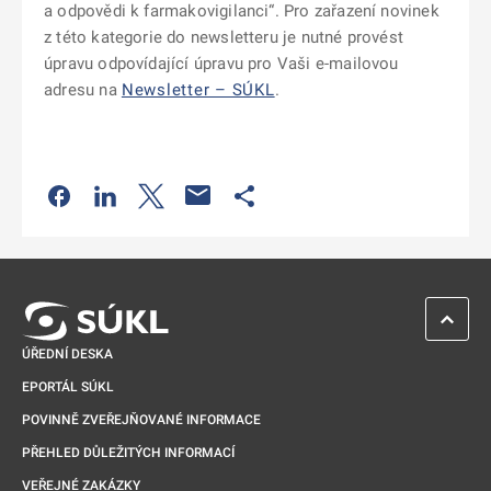
a odpovědi k farmakovigilanci“. Pro zařazení novinek
z této kategorie do newsletteru je nutné provést
úpravu odpovídající úpravu pro Vaši e-mailovou
adresu na
Newsletter – SÚKL
.
Odkaz se otevře na nové kartě
Odkaz se otevře na nové kartě
Odkaz se otevře na nové kartě
Odkaz se otevře na nové kartě
ZPĚT 
ÚŘEDNÍ DESKA
EPORTÁL SÚKL
POVINNĚ ZVEŘEJŇOVANÉ INFORMACE
PŘEHLED DŮLEŽITÝCH INFORMACÍ
VEŘEJNÉ ZAKÁZKY