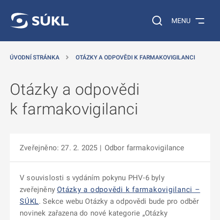
 NA HLAVNÍ OBSAH
Vyhledávání na web
MENU
ÚVODNÍ STRÁNKA
OTÁZKY A ODPOVĚDI K FARMAKOVIGILANCI
Otázky a odpovědi
k farmakovigilanci
Zveřejněno: 27. 2. 2025
|
Odbor farmakovigilance
V souvislosti s vydáním pokynu PHV-6 byly
zveřejněny
Otázky a odpovědi k farmakovigilanci –
SÚKL
. Sekce webu Otázky a odpovědi bude pro odběr
novinek zařazena do nové kategorie „Otázky