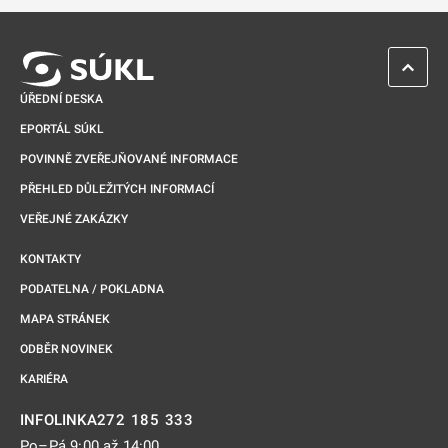
ZPĚT 
ÚŘEDNÍ DESKA
EPORTÁL SÚKL
POVINNĚ ZVEŘEJŇOVANÉ INFORMACE
PŘEHLED DŮLEŽITÝCH INFORMACÍ
VEŘEJNÉ ZAKÁZKY
KONTAKTY
PODATELNA / POKLADNA
MAPA STRÁNEK
ODBĚR NOVINEK
KARIÉRA
272 185 333
INFOLINKA
Po–Pá 9:00 až 14:00