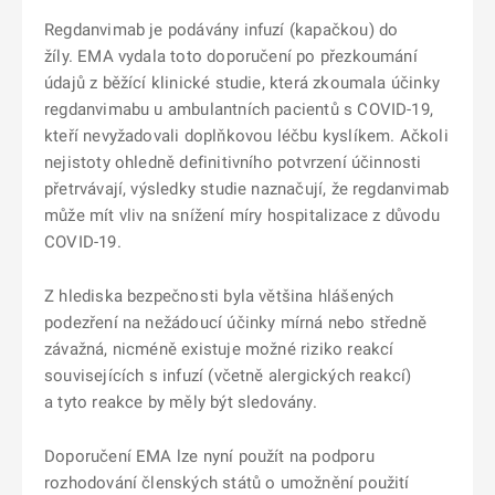
Regdanvimab je podávány infuzí (kapačkou) do
žíly.
EMA vydala toto doporučení po přezkoumání
údajů z běžící klinické studie, která zkoumala účinky
regdanvimabu u ambulantních pacientů s COVID-19,
kteří nevyžadovali doplňkovou léčbu kyslíkem. Ačkoli
nejistoty ohledně definitivního potvrzení účinnosti
přetrvávají, výsledky studie naznačují, že regdanvimab
může mít vliv na snížení míry hospitalizace z důvodu
COVID-19.
Z hlediska bezpečnosti byla většina hlášených
podezření na nežádoucí účinky mírná nebo středně
závažná, nicméně existuje možné riziko reakcí
souvisejících s infuzí (včetně alergických reakcí)
a tyto reakce by měly být sledovány.
Doporučení EMA lze nyní použít na podporu
rozhodování členských států o umožnění použití