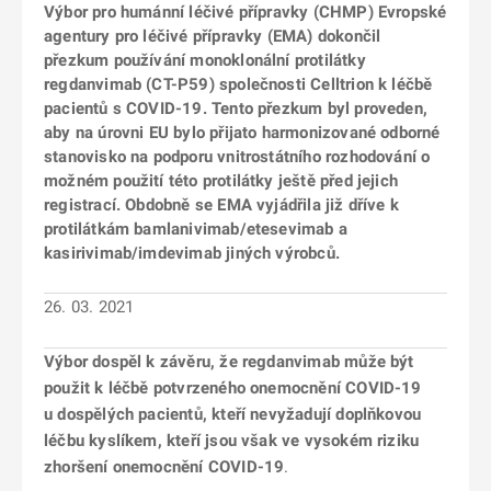
Výbor pro humánní léčivé přípravky (CHMP) Evropské
agentury pro léčivé přípravky (EMA) dokončil
přezkum používání monoklonální protilátky
regdanvimab (CT-P59) společnosti Celltrion k léčbě
pacientů s COVID-19. Tento přezkum byl proveden,
aby na úrovni EU bylo přijato harmonizované odborné
stanovisko na podporu vnitrostátního rozhodování o
možném použití této protilátky ještě před jejich
registrací. Obdobně se EMA vyjádřila již dříve k
protilátkám bamlanivimab/etesevimab a
kasirivimab/imdevimab jiných výrobců.
26. 03. 2021
Výbor dospěl k závěru, že regdanvimab může být
použit k léčbě potvrzeného onemocnění COVID-19
u dospělých pacientů, kteří nevyžadují doplňkovou
léčbu kyslíkem, kteří jsou však ve vysokém riziku
zhoršení onemocnění COVID-19
.