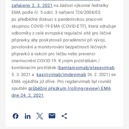
zahájeno 2. 3. 2021
na žádost výkonné ředitelky
EMA podle čl. 5 odst. 3 nařízení 726/2004/ES
po předběžné diskusi s pandemickou pracovní
skupinou COVID-19 EMA (COVID-ETF), která sdružuje
odborníky z celé evropské regulační sítě pro léčivé
přípravky, aby poskytovali poradenství při vývoji,
povolování a monitorování bezpečnosti léčivých
přípravků a vakcín pro léčbu nebo prevenci
onemocnění COVID-19. K jiným protilátkám /
kombinacím protilátek (
bamlanivimab/etesevimab
5. 3. 2021 a
kasirivimab/imdevimab
26. 2. 2021) se
EMA vyjádřila již dříve. Pro regdanvimab byl rovněž
spuštěn
průběžný přezkum (rolling-review) EMA
dne 24. 2. 2021
.
Odkaz se otevře na nové kartě
Odkaz se otevře na nové kartě
Odkaz se otevře na nové kartě
Odkaz se otevře na nové kartě