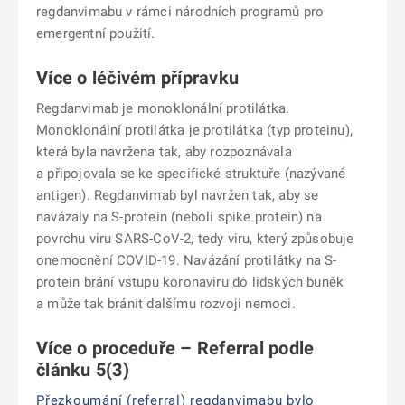
regdanvimabu v rámci národních programů pro
emergentní použití.
Více o léčivém přípravku
Regdanvimab je monoklonální protilátka.
Monoklonální protilátka je protilátka (typ proteinu),
která byla navržena tak, aby rozpoznávala
a připojovala se ke specifické struktuře (nazývané
antigen). Regdanvimab byl navržen tak, aby se
navázaly na S-protein (neboli spike protein) na
povrchu viru SARS-CoV-2, tedy viru, který způsobuje
onemocnění COVID-19. Navázání protilátky na S-
protein brání vstupu koronaviru do lidských buněk
a může tak bránit dalšímu rozvoji nemoci.
Více o proceduře – Referral podle
článku 5(3)
Přezkoumání (referral) regdanvimabu bylo