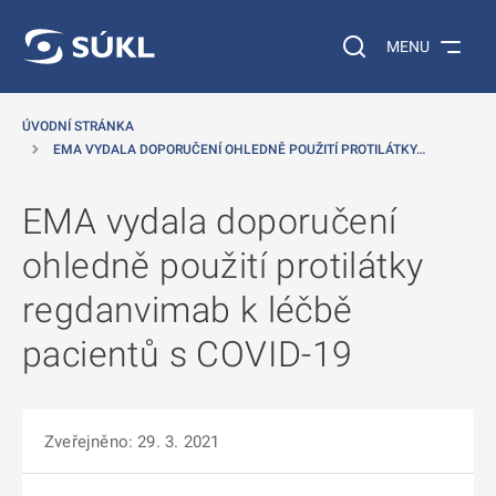
 NA HLAVNÍ OBSAH
Vyhledávání na web
MENU
ÚVODNÍ STRÁNKA
EMA VYDALA DOPORUČENÍ OHLEDNĚ POUŽITÍ PROTILÁTKY…
EMA vydala doporučení
ohledně použití protilátky
regdanvimab k léčbě
pacientů s COVID-19
Zveřejněno: 29. 3. 2021